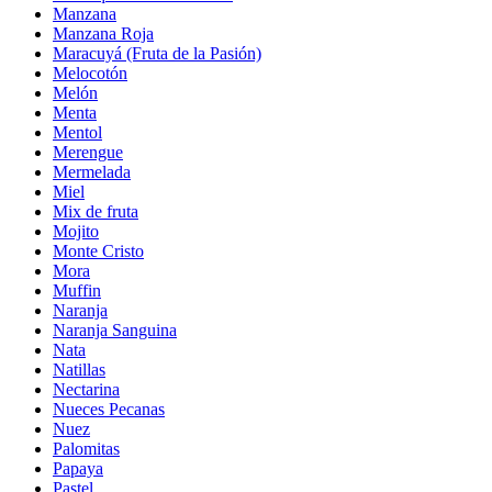
Manzana
Manzana Roja
Maracuyá (Fruta de la Pasión)
Melocotón
Melón
Menta
Mentol
Merengue
Mermelada
Miel
Mix de fruta
Mojito
Monte Cristo
Mora
Muffin
Naranja
Naranja Sanguina
Nata
Natillas
Nectarina
Nueces Pecanas
Nuez
Palomitas
Papaya
Pastel