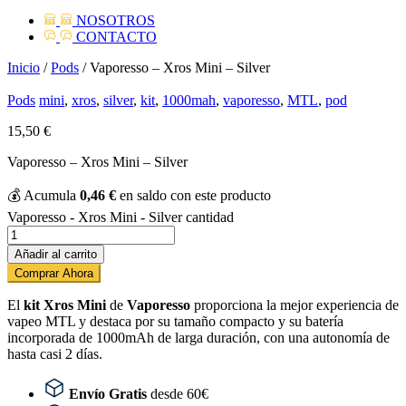
NOSOTROS
CONTACTO
Inicio
/
Pods
/ Vaporesso – Xros Mini – Silver
Pods
mini
,
xros
,
silver
,
kit
,
1000mah
,
vaporesso
,
MTL
,
pod
15,50
€
Vaporesso – Xros Mini – Silver
💰
Acumula
0,46
€
en saldo con este producto
Vaporesso - Xros Mini - Silver cantidad
Añadir al carrito
Comprar Ahora
El
kit Xros Mini
de
Vaporesso
proporciona la mejor experiencia de
vapeo MTL y destaca por su tamaño compacto y su batería
incorporada de 1000mAh de larga duración, con una autonomía de
hasta casi 2 días.
Envío Gratis
desde 60€