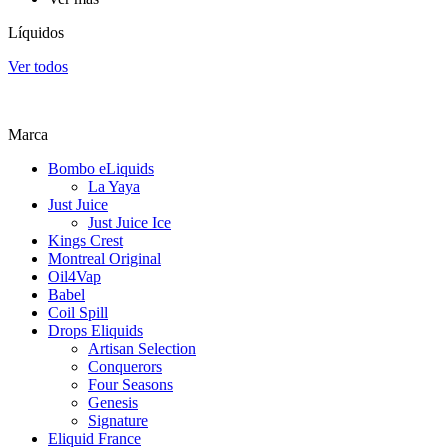
Líquidos
Ver todos
Marca
Bombo eLiquids
La Yaya
Just Juice
Just Juice Ice
Kings Crest
Montreal Original
Oil4Vap
Babel
Coil Spill
Drops Eliquids
Artisan Selection
Conquerors
Four Seasons
Genesis
Signature
Eliquid France