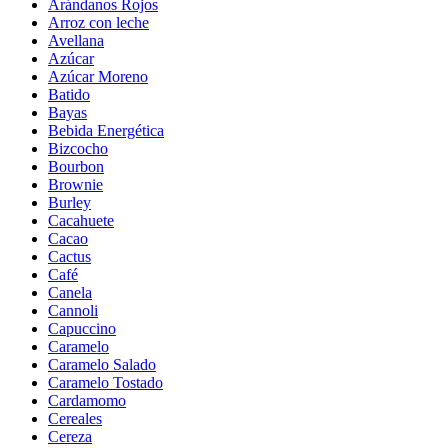
Arándanos Rojos
Arroz con leche
Avellana
Azúcar
Azúcar Moreno
Batido
Bayas
Bebida Energética
Bizcocho
Bourbon
Brownie
Burley
Cacahuete
Cacao
Cactus
Café
Canela
Cannoli
Capuccino
Caramelo
Caramelo Salado
Caramelo Tostado
Cardamomo
Cereales
Cereza