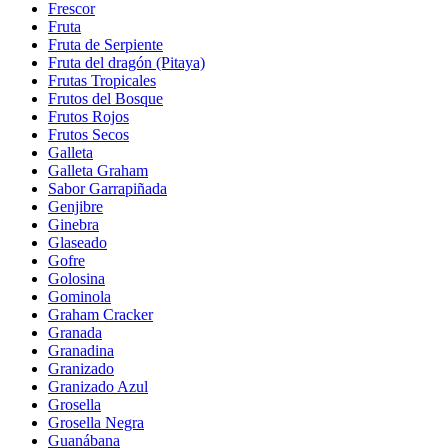
Frescor
Fruta
Fruta de Serpiente
Fruta del dragón (Pitaya)
Frutas Tropicales
Frutos del Bosque
Frutos Rojos
Frutos Secos
Galleta
Galleta Graham
Sabor Garrapiñada
Genjibre
Ginebra
Glaseado
Gofre
Golosina
Gominola
Graham Cracker
Granada
Granadina
Granizado
Granizado Azul
Grosella
Grosella Negra
Guanábana