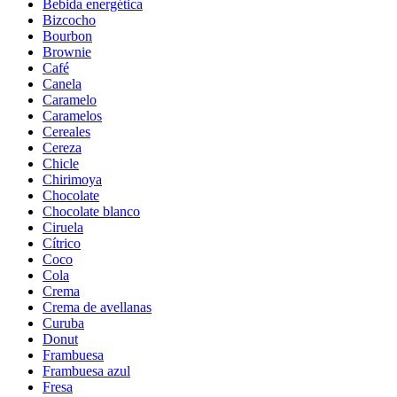
Bebida energética
Bizcocho
Bourbon
Brownie
Café
Canela
Caramelo
Caramelos
Cereales
Cereza
Chicle
Chirimoya
Chocolate
Chocolate blanco
Ciruela
Cítrico
Coco
Cola
Crema
Crema de avellanas
Curuba
Donut
Frambuesa
Frambuesa azul
Fresa