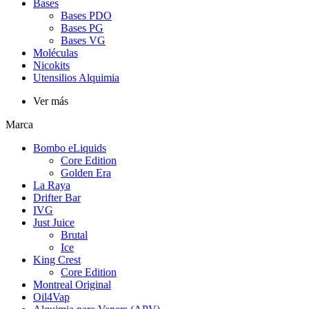
Bases
Bases PDO
Bases PG
Bases VG
Moléculas
Nicokits
Utensilios Alquimia
Ver más
Marca
Bombo eLiquids
Core Edition
Golden Era
La Raya
Drifter Bar
IVG
Just Juice
Brutal
Ice
King Crest
Core Edition
Montreal Original
Oil4Vap