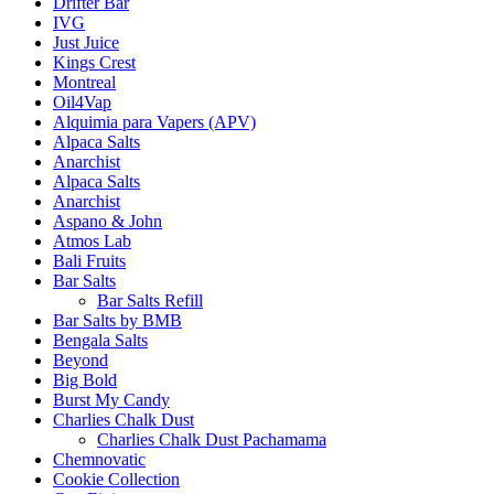
Drifter Bar
IVG
Just Juice
Kings Crest
Montreal
Oil4Vap
Alquimia para Vapers (APV)
Alpaca Salts
Anarchist
Alpaca Salts
Anarchist
Aspano & John
Atmos Lab
Bali Fruits
Bar Salts
Bar Salts Refill
Bar Salts by BMB
Bengala Salts
Beyond
Big Bold
Burst My Candy
Charlies Chalk Dust
Charlies Chalk Dust Pachamama
Chemnovatic
Cookie Collection