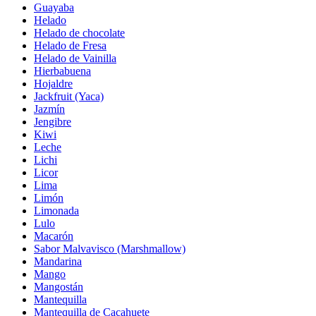
Guayaba
Helado
Helado de chocolate
Helado de Fresa
Helado de Vainilla
Hierbabuena
Hojaldre
Jackfruit (Yaca)
Jazmín
Jengibre
Kiwi
Leche
Lichi
Licor
Lima
Limón
Limonada
Lulo
Macarón
Sabor Malvavisco (Marshmallow)
Mandarina
Mango
Mangostán
Mantequilla
Mantequilla de Cacahuete