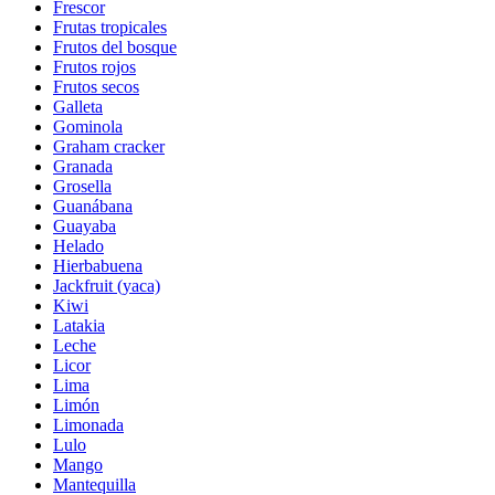
Frescor
Frutas tropicales
Frutos del bosque
Frutos rojos
Frutos secos
Galleta
Gominola
Graham cracker
Granada
Grosella
Guanábana
Guayaba
Helado
Hierbabuena
Jackfruit (yaca)
Kiwi
Latakia
Leche
Licor
Lima
Limón
Limonada
Lulo
Mango
Mantequilla