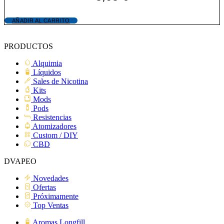
AÑADIR AL CARRITO
PRODUCTOS
Alquimia
Líquidos
Sales de Nicotina
Kits
Mods
Pods
Resistencias
Atomizadores
Custom / DIY
CBD
DVAPEO
Novedades
Ofertas
Próximamente
Top Ventas
Aromas Longfill