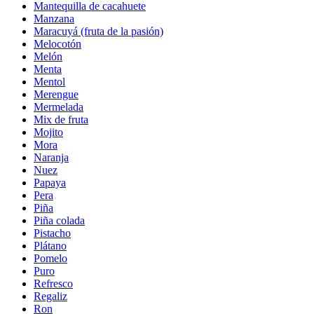
Mantequilla de cacahuete
Manzana
Maracuyá (fruta de la pasión)
Melocotón
Melón
Menta
Mentol
Merengue
Mermelada
Mix de fruta
Mojito
Mora
Naranja
Nuez
Papaya
Pera
Piña
Piña colada
Pistacho
Plátano
Pomelo
Puro
Refresco
Regaliz
Ron