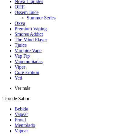
Nova Liquides
OHF
Ossem Juice
Summer Series
Oxva
Premium Vaping
Smores Addict
The Mind Flayer
Tjuice
Vampire Vape
Vap Fip
Vapemoniadas
Viper
Core Edition
Yeti
Ver más
Tipo de Sabor
Bebida
Vapear
Frutal
Mentolado
Vapear