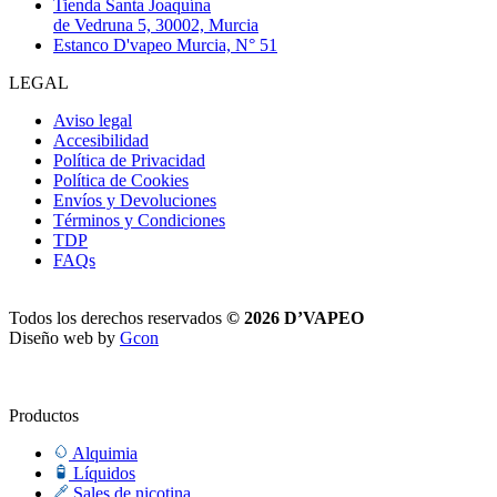
Tienda Santa Joaquína
de Vedruna 5, 30002, Murcia
Estanco D'vapeo Murcia, N° 51
LEGAL
Aviso legal
Accesibilidad
Política de Privacidad
Política de Cookies
Envíos y Devoluciones
Términos y Condiciones
TDP
FAQs
Todos los derechos reservados
© 2026 D’VAPEO
Diseño web by
Gcon
Productos
Alquimia
Líquidos
Sales de nicotina