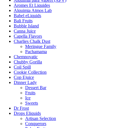
Alquimia para Vapers (APV)
Aromes Et Liquides
Alquimia Atmos Lab
Babel eLiquids
Bali Fruits
Bubble Island
Canna Juice
Capella Flavors
Charlies Chalk Dust
Meringue Family
Pachamama
Chemnovatic
Chubby Gorilla
Coil Spill
Cookie Collection
Cop Ejuice
Dinner Lady
Dessert Bar
Fruits
Ice
Sweets
Dr Frost
Drops Eliquids
Artisan Selection
Conquerors