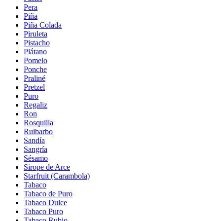
Pera
Piña
Piña Colada
Piruleta
Pistacho
Plátano
Pomelo
Ponche
Praliné
Pretzel
Puro
Regaliz
Ron
Rosquilla
Ruibarbo
Sandía
Sangría
Sésamo
Sirope de Arce
Starfruit (Carambola)
Tabaco
Tabaco de Puro
Tabaco Dulce
Tabaco Puro
Tabaco Rubio