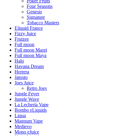
Poker Fruits
Four Seasons
Genesis
Signature
Tobacco Masters
Eliquid France
Fizzy Juice
Fruizee
Full moon
Full moon Maori
Full moon Maya
Halo
Havana Dream
Herrera
Jatosto
Joes Juice
Retro Joes
Jungle Fever
Jungle Wave
La Lechería Vape
Bombo eLiquids
Liqua
Magnum Vape
Medievo
Mono eJuice