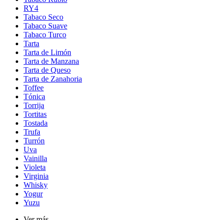
RY4
Tabaco Seco
Tabaco Suave
Tabaco Turco
Tarta
Tarta de Limón
Tarta de Manzana
Tarta de Queso
Tarta de Zanahoria
Toffee
Tónica
Torrija
Tortitas
Tostada
Trufa
Turrón
Uva
Vainilla
Violeta
Virginia
Whisky
Yogur
Yuzu
Ver más