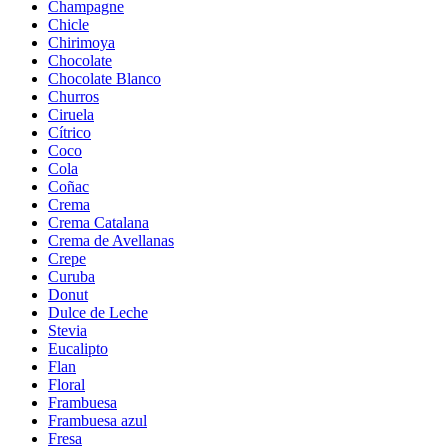
Champagne
Chicle
Chirimoya
Chocolate
Chocolate Blanco
Churros
Ciruela
Cítrico
Coco
Cola
Coñac
Crema
Crema Catalana
Crema de Avellanas
Crepe
Curuba
Donut
Dulce de Leche
Stevia
Eucalipto
Flan
Floral
Frambuesa
Frambuesa azul
Fresa