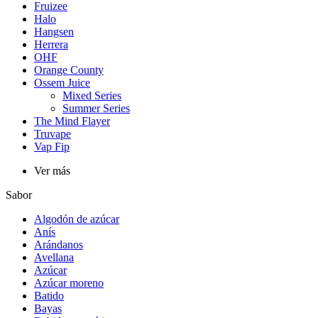
Fruizee
Halo
Hangsen
Herrera
OHF
Orange County
Ossem Juice
Mixed Series
Summer Series
The Mind Flayer
Truvape
Vap Fip
Ver más
Sabor
Algodón de azúcar
Anís
Arándanos
Avellana
Azúcar
Azúcar moreno
Batido
Bayas