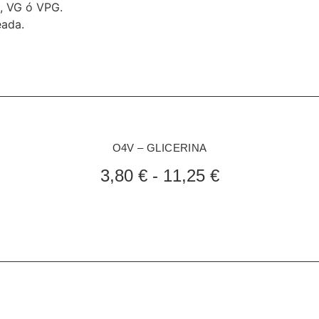
G, VG ó VPG.
eada.
O4V – GLICERINA
3,80
€
-
11,25
€