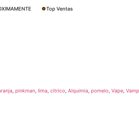
OXIMAMENTE
Top Ventas
aranja
,
pinkman
,
lima
,
citrico
,
Alquimia
,
pomelo
,
Vape
,
Vamp