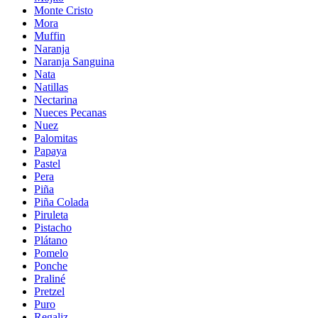
Monte Cristo
Mora
Muffin
Naranja
Naranja Sanguina
Nata
Natillas
Nectarina
Nueces Pecanas
Nuez
Palomitas
Papaya
Pastel
Pera
Piña
Piña Colada
Piruleta
Pistacho
Plátano
Pomelo
Ponche
Praliné
Pretzel
Puro
Regaliz