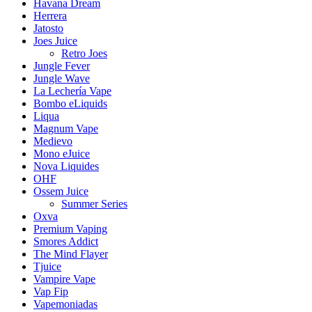
Havana Dream
Herrera
Jatosto
Joes Juice
Retro Joes
Jungle Fever
Jungle Wave
La Lechería Vape
Bombo eLiquids
Liqua
Magnum Vape
Medievo
Mono eJuice
Nova Liquides
OHF
Ossem Juice
Summer Series
Oxva
Premium Vaping
Smores Addict
The Mind Flayer
Tjuice
Vampire Vape
Vap Fip
Vapemoniadas