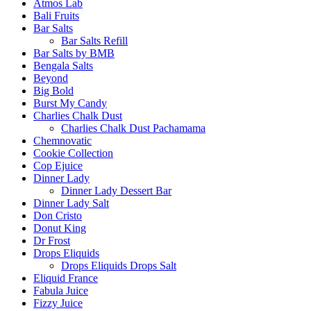
Atmos Lab
Bali Fruits
Bar Salts
Bar Salts Refill
Bar Salts by BMB
Bengala Salts
Beyond
Big Bold
Burst My Candy
Charlies Chalk Dust
Charlies Chalk Dust Pachamama
Chemnovatic
Cookie Collection
Cop Ejuice
Dinner Lady
Dinner Lady Dessert Bar
Dinner Lady Salt
Don Cristo
Donut King
Dr Frost
Drops Eliquids
Drops Eliquids Drops Salt
Eliquid France
Fabula Juice
Fizzy Juice