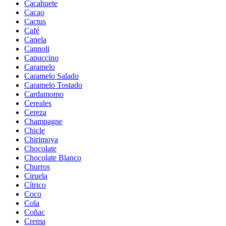
Cacahuete
Cacao
Cactus
Café
Canela
Cannoli
Capuccino
Caramelo
Caramelo Salado
Caramelo Tostado
Cardamomo
Cereales
Cereza
Champagne
Chicle
Chirimoya
Chocolate
Chocolate Blanco
Churros
Ciruela
Cítrico
Coco
Cola
Coñac
Crema