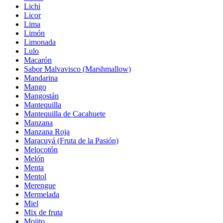
Lichi
Licor
Lima
Limón
Limonada
Lulo
Macarón
Sabor Malvavisco (Marshmallow)
Mandarina
Mango
Mangostán
Mantequilla
Mantequilla de Cacahuete
Manzana
Manzana Roja
Maracuyá (Fruta de la Pasión)
Melocotón
Melón
Menta
Mentol
Merengue
Mermelada
Miel
Mix de fruta
Mojito