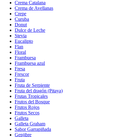
Crema Catalana
Crema de Avellanas
Crepe
Curuba
Donut
Dulce de Leche
Stevia
Eucalipto
Flan
Floral
Frambuesa
Frambuesa azul
Fresa
Frescor
Fruta
Fruta de Serpiente
Fruta del dragón (Pitaya)
Frutas Tropicales
Frutos del Bosque
Frutos Rojos
Frutos Secos
Galleta
Galleta Graham
Sabor Garrapiñada
Genjibre