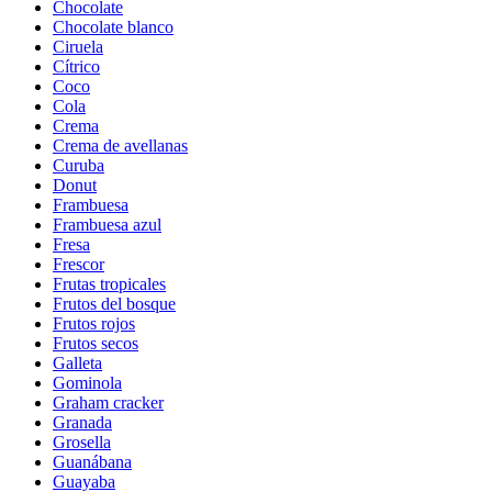
Chocolate
Chocolate blanco
Ciruela
Cítrico
Coco
Cola
Crema
Crema de avellanas
Curuba
Donut
Frambuesa
Frambuesa azul
Fresa
Frescor
Frutas tropicales
Frutos del bosque
Frutos rojos
Frutos secos
Galleta
Gominola
Graham cracker
Granada
Grosella
Guanábana
Guayaba