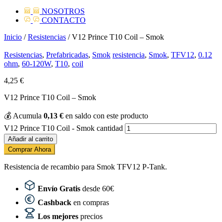
NOSOTROS
CONTACTO
Inicio
/
Resistencias
/ V12 Prince T10 Coil – Smok
Resistencias
,
Prefabricadas
,
Smok
resistencia
,
Smok
,
TFV12
,
0.12
ohm
,
60-120W
,
T10
,
coil
4,25
€
V12 Prince T10 Coil – Smok
💰
Acumula
0,13
€
en saldo con este producto
V12 Prince T10 Coil - Smok cantidad
Añadir al carrito
Comprar Ahora
Resistencia de recambio para Smok TFV12 P-Tank.
Envío Gratis
desde 60€
Cashback
en compras
Los mejores
precios