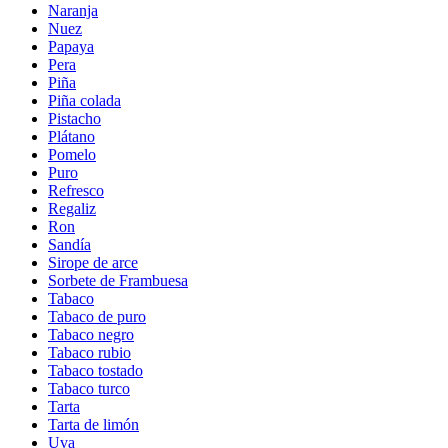
Naranja
Nuez
Papaya
Pera
Piña
Piña colada
Pistacho
Plátano
Pomelo
Puro
Refresco
Regaliz
Ron
Sandía
Sirope de arce
Sorbete de Frambuesa
Tabaco
Tabaco de puro
Tabaco negro
Tabaco rubio
Tabaco tostado
Tabaco turco
Tarta
Tarta de limón
Uva