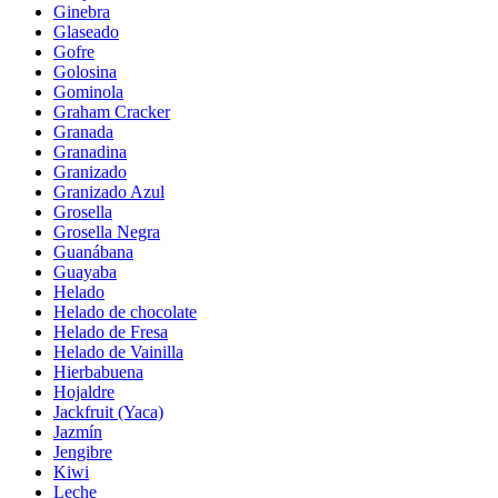
Ginebra
Glaseado
Gofre
Golosina
Gominola
Graham Cracker
Granada
Granadina
Granizado
Granizado Azul
Grosella
Grosella Negra
Guanábana
Guayaba
Helado
Helado de chocolate
Helado de Fresa
Helado de Vainilla
Hierbabuena
Hojaldre
Jackfruit (Yaca)
Jazmín
Jengibre
Kiwi
Leche