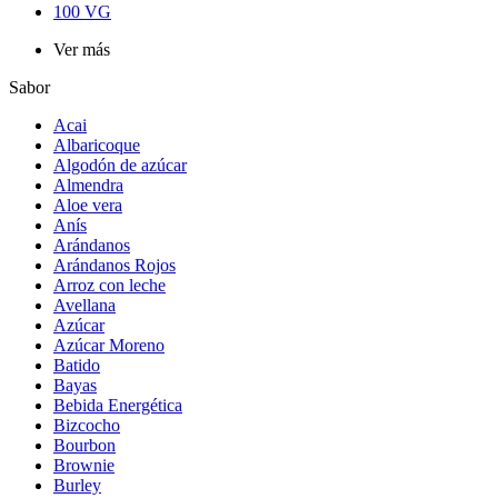
100 VG
Ver más
Sabor
Acai
Albaricoque
Algodón de azúcar
Almendra
Aloe vera
Anís
Arándanos
Arándanos Rojos
Arroz con leche
Avellana
Azúcar
Azúcar Moreno
Batido
Bayas
Bebida Energética
Bizcocho
Bourbon
Brownie
Burley