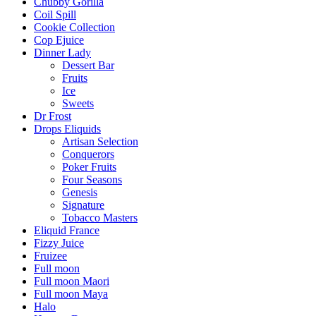
Chubby Gorilla
Coil Spill
Cookie Collection
Cop Ejuice
Dinner Lady
Dessert Bar
Fruits
Ice
Sweets
Dr Frost
Drops Eliquids
Artisan Selection
Conquerors
Poker Fruits
Four Seasons
Genesis
Signature
Tobacco Masters
Eliquid France
Fizzy Juice
Fruizee
Full moon
Full moon Maori
Full moon Maya
Halo