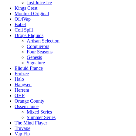
Just Juice Ice
Kings Crest
Montreal Original
Oil4Vap
Babel
Coil Spill
Drops Eliquids
Artisan Selection
Conquerors
Four Seasons
Genesis
Signature
Eliquid France
Fruizee
Halo
Hangsen
Herrera
OHF
Orange County
Ossem Juice
Mixed Series
Summer Series
The Mind Flayer
Truvape
Vap Fip