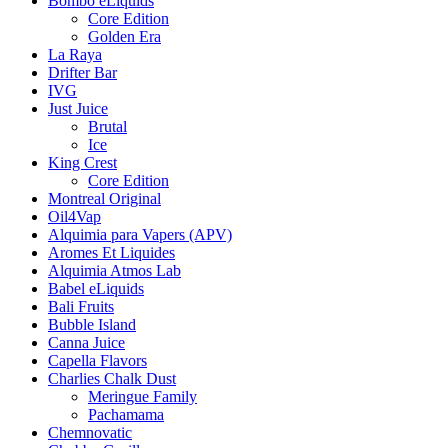
Bombo eLiquids
Core Edition
Golden Era
La Raya
Drifter Bar
IVG
Just Juice
Brutal
Ice
King Crest
Core Edition
Montreal Original
Oil4Vap
Alquimia para Vapers (APV)
Aromes Et Liquides
Alquimia Atmos Lab
Babel eLiquids
Bali Fruits
Bubble Island
Canna Juice
Capella Flavors
Charlies Chalk Dust
Meringue Family
Pachamama
Chemnovatic