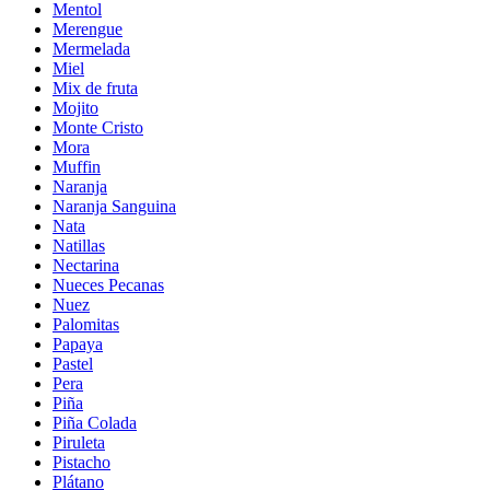
Mentol
Merengue
Mermelada
Miel
Mix de fruta
Mojito
Monte Cristo
Mora
Muffin
Naranja
Naranja Sanguina
Nata
Natillas
Nectarina
Nueces Pecanas
Nuez
Palomitas
Papaya
Pastel
Pera
Piña
Piña Colada
Piruleta
Pistacho
Plátano