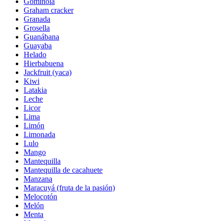
Gominola
Graham cracker
Granada
Grosella
Guanábana
Guayaba
Helado
Hierbabuena
Jackfruit (yaca)
Kiwi
Latakia
Leche
Licor
Lima
Limón
Limonada
Lulo
Mango
Mantequilla
Mantequilla de cacahuete
Manzana
Maracuyá (fruta de la pasión)
Melocotón
Melón
Menta