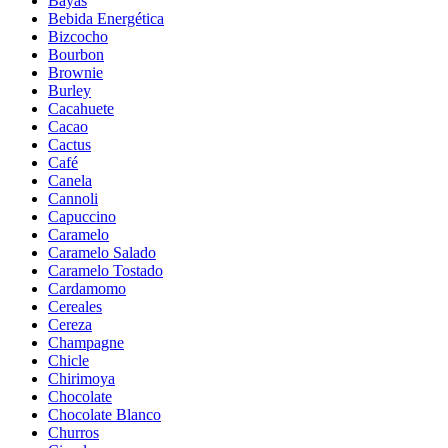
Bayas
Bebida Energética
Bizcocho
Bourbon
Brownie
Burley
Cacahuete
Cacao
Cactus
Café
Canela
Cannoli
Capuccino
Caramelo
Caramelo Salado
Caramelo Tostado
Cardamomo
Cereales
Cereza
Champagne
Chicle
Chirimoya
Chocolate
Chocolate Blanco
Churros