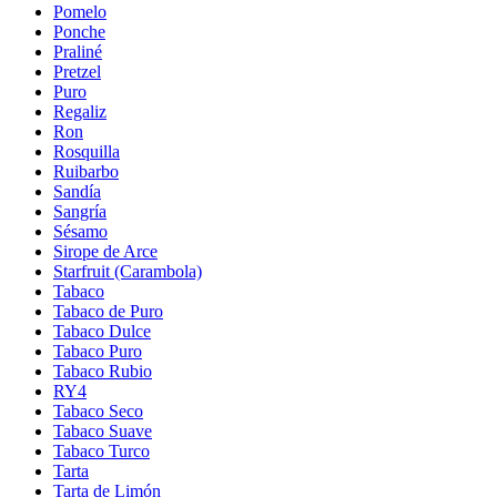
Pomelo
Ponche
Praliné
Pretzel
Puro
Regaliz
Ron
Rosquilla
Ruibarbo
Sandía
Sangría
Sésamo
Sirope de Arce
Starfruit (Carambola)
Tabaco
Tabaco de Puro
Tabaco Dulce
Tabaco Puro
Tabaco Rubio
RY4
Tabaco Seco
Tabaco Suave
Tabaco Turco
Tarta
Tarta de Limón