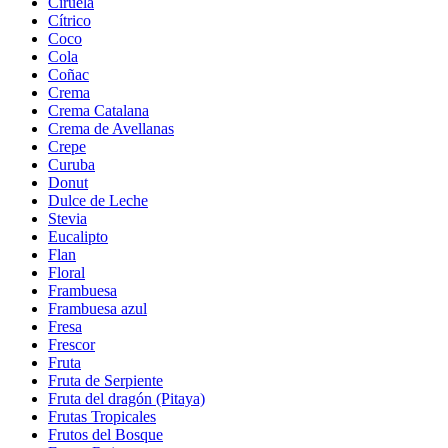
Ciruela
Cítrico
Coco
Cola
Coñac
Crema
Crema Catalana
Crema de Avellanas
Crepe
Curuba
Donut
Dulce de Leche
Stevia
Eucalipto
Flan
Floral
Frambuesa
Frambuesa azul
Fresa
Frescor
Fruta
Fruta de Serpiente
Fruta del dragón (Pitaya)
Frutas Tropicales
Frutos del Bosque