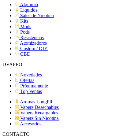
Alquimia
Líquidos
Sales de Nicotina
Kits
Mods
Pods
Resistencias
Atomizadores
Custom / DIY
CBD
DVAPEO
Novedades
Ofertas
Próximamente
Top Ventas
Aromas Longfill
Vapers Desechables
Vapers Recargables
Vapers Sin Nicotina
Accesorios
CONTACTO