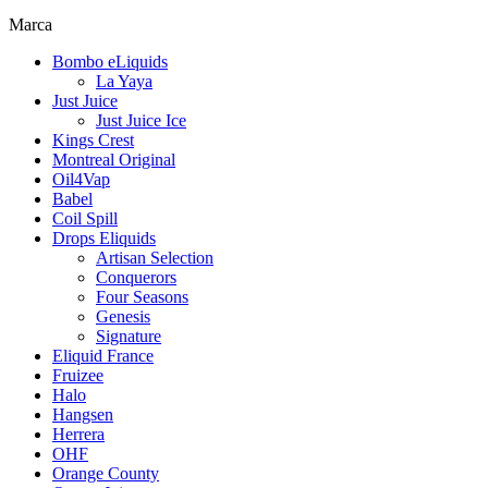
Marca
Bombo eLiquids
La Yaya
Just Juice
Just Juice Ice
Kings Crest
Montreal Original
Oil4Vap
Babel
Coil Spill
Drops Eliquids
Artisan Selection
Conquerors
Four Seasons
Genesis
Signature
Eliquid France
Fruizee
Halo
Hangsen
Herrera
OHF
Orange County