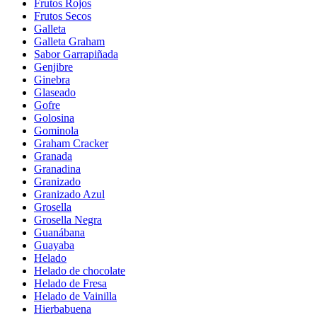
Frutos Rojos
Frutos Secos
Galleta
Galleta Graham
Sabor Garrapiñada
Genjibre
Ginebra
Glaseado
Gofre
Golosina
Gominola
Graham Cracker
Granada
Granadina
Granizado
Granizado Azul
Grosella
Grosella Negra
Guanábana
Guayaba
Helado
Helado de chocolate
Helado de Fresa
Helado de Vainilla
Hierbabuena