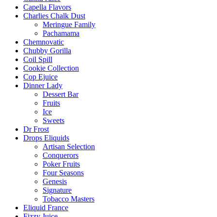
Capella Flavors
Charlies Chalk Dust
Meringue Family
Pachamama
Chemnovatic
Chubby Gorilla
Coil Spill
Cookie Collection
Cop Ejuice
Dinner Lady
Dessert Bar
Fruits
Ice
Sweets
Dr Frost
Drops Eliquids
Artisan Selection
Conquerors
Poker Fruits
Four Seasons
Genesis
Signature
Tobacco Masters
Eliquid France
Fizzy Juice