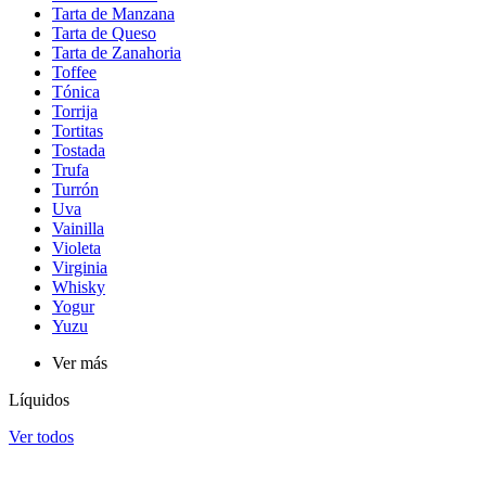
Tarta de Manzana
Tarta de Queso
Tarta de Zanahoria
Toffee
Tónica
Torrija
Tortitas
Tostada
Trufa
Turrón
Uva
Vainilla
Violeta
Virginia
Whisky
Yogur
Yuzu
Ver más
Líquidos
Ver todos