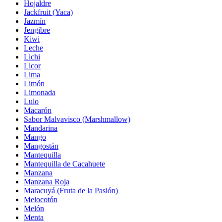
Hojaldre
Jackfruit (Yaca)
Jazmín
Jengibre
Kiwi
Leche
Lichi
Licor
Lima
Limón
Limonada
Lulo
Macarón
Sabor Malvavisco (Marshmallow)
Mandarina
Mango
Mangostán
Mantequilla
Mantequilla de Cacahuete
Manzana
Manzana Roja
Maracuyá (Fruta de la Pasión)
Melocotón
Melón
Menta