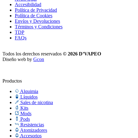
Accesibilidad
Política de Privacidad
Política de Cookies
Envíos y Devoluciones
Términos y Condiciones
TDP
FAQs
Todos los derechos reservados
© 2026 D’VAPEO
Diseño web by
Gcon
Productos
Alquimia
Líquidos
Sales de nicotina
Kits
Mods
Pods
Resistencias
Atomizadores
Accesorios