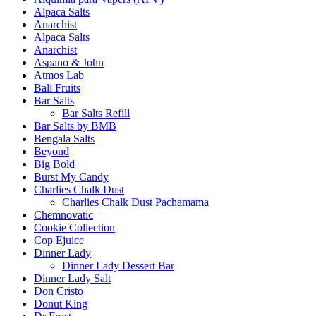
Alpaca Salts
Anarchist
Alpaca Salts
Anarchist
Aspano & John
Atmos Lab
Bali Fruits
Bar Salts
Bar Salts Refill
Bar Salts by BMB
Bengala Salts
Beyond
Big Bold
Burst My Candy
Charlies Chalk Dust
Charlies Chalk Dust Pachamama
Chemnovatic
Cookie Collection
Cop Ejuice
Dinner Lady
Dinner Lady Dessert Bar
Dinner Lady Salt
Don Cristo
Donut King