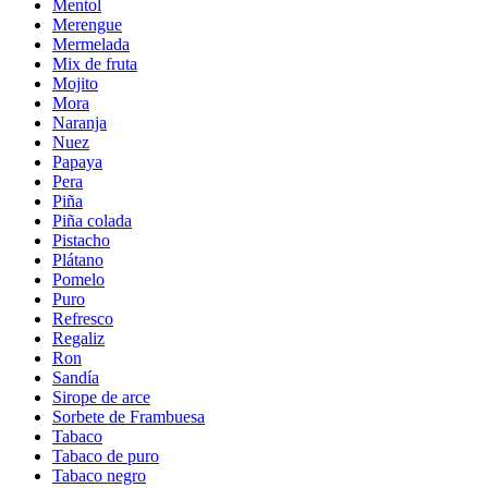
Mentol
Merengue
Mermelada
Mix de fruta
Mojito
Mora
Naranja
Nuez
Papaya
Pera
Piña
Piña colada
Pistacho
Plátano
Pomelo
Puro
Refresco
Regaliz
Ron
Sandía
Sirope de arce
Sorbete de Frambuesa
Tabaco
Tabaco de puro
Tabaco negro