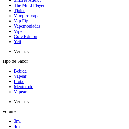
Smores Addict
The Mind Flayer
Tjuice
Vampire Vape
Vap Fip
Vapemoniadas
Viper
Core Edition
Yeti
Ver más
Tipo de Sabor
Bebida
Vapear
Frutal
Mentolado
Vapear
Ver más
Volumen
3ml
4ml