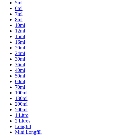
5ml
6ml
7ml
8ml
10ml
12ml
15ml
16ml
20ml
24ml
30ml
36ml
40ml
50ml
60ml
70ml
100ml
130ml
200ml
500ml
1 Litro
2 Litros
Longfill
Mini Longfill