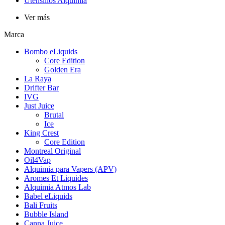
Utensilios Alquimia
Ver más
Marca
Bombo eLiquids
Core Edition
Golden Era
La Raya
Drifter Bar
IVG
Just Juice
Brutal
Ice
King Crest
Core Edition
Montreal Original
Oil4Vap
Alquimia para Vapers (APV)
Aromes Et Liquides
Alquimia Atmos Lab
Babel eLiquids
Bali Fruits
Bubble Island
Canna Juice