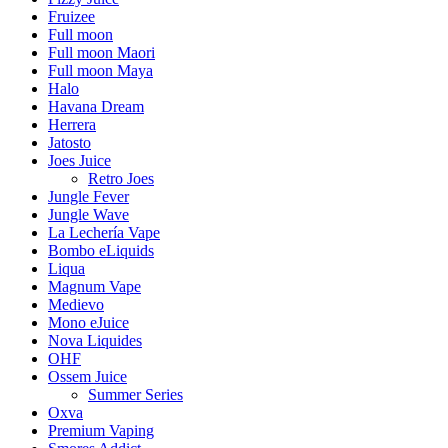
Fruizee
Full moon
Full moon Maori
Full moon Maya
Halo
Havana Dream
Herrera
Jatosto
Joes Juice
Retro Joes
Jungle Fever
Jungle Wave
La Lechería Vape
Bombo eLiquids
Liqua
Magnum Vape
Medievo
Mono eJuice
Nova Liquides
OHF
Ossem Juice
Summer Series
Oxva
Premium Vaping