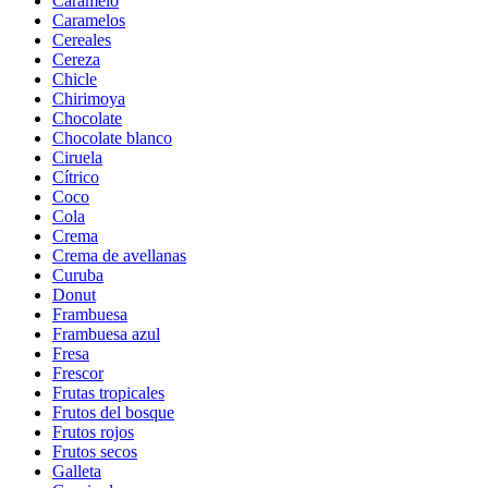
Caramelo
Caramelos
Cereales
Cereza
Chicle
Chirimoya
Chocolate
Chocolate blanco
Ciruela
Cítrico
Coco
Cola
Crema
Crema de avellanas
Curuba
Donut
Frambuesa
Frambuesa azul
Fresa
Frescor
Frutas tropicales
Frutos del bosque
Frutos rojos
Frutos secos
Galleta