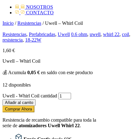
NOSOTROS
CONTACTO
Inicio
/
Resistencias
/ Uwell – Whirl Coil
Resistencias
,
Prefabricadas
,
Uwell
0.6 ohm
,
uwell
,
whirl 22
,
coil
,
resistencia
,
18-22W
1,60
€
Uwell – Whirl Coil
💰
Acumula
0,05
€
en saldo con este producto
12 disponibles
Uwell - Whirl Coil cantidad
Añadir al carrito
Comprar Ahora
Resistencia de recambio compatible para toda la
serie de
atomizadores Uwell Whirl 22
.