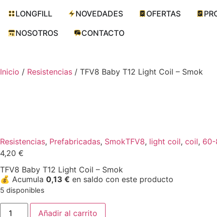
LONGFILL
NOVEDADES
OFERTAS
PR
NOSOTROS
CONTACTO
Inicio
/
Resistencias
/ TFV8 Baby T12 Light Coil – Smok
Resistencias
,
Prefabricadas
,
Smok
TFV8
,
light coil
,
coil
,
60-
4,20
€
TFV8 Baby T12 Light Coil – Smok
💰
Acumula
0,13
€
en saldo con este producto
5 disponibles
Añadir al carrito