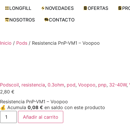
LONGFILL
NOVEDADES
OFERTAS
PR
NOSOTROS
CONTACTO
Inicio
/
Pods
/ Resistencia PnP-VM1 – Voopoo
Pods
coil
,
resistencia
,
0.3ohm
,
pod
,
Voopoo
,
pnp
,
32-40W
,
2,80
€
Resistencia PnP-VM1 – Voopoo
💰
Acumula
0,08
€
en saldo con este producto
Añadir al carrito