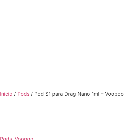
Inicio
/
Pods
/ Pod S1 para Drag Nano 1ml – Voopoo
Pods
,
Voopoo