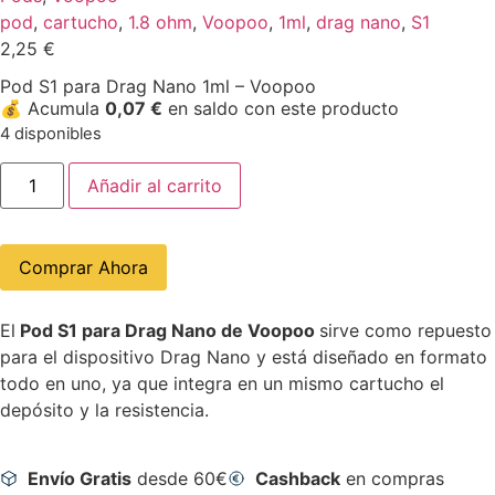
pod
,
cartucho
,
1.8 ohm
,
Voopoo
,
1ml
,
drag nano
,
S1
2,25
€
Pod S1 para Drag Nano 1ml – Voopoo
💰
Acumula
0,07
€
en saldo con este producto
4 disponibles
Añadir al carrito
Comprar Ahora
El
Pod S1 para Drag Nano de Voopoo
sirve como repuesto
para el dispositivo Drag Nano y está diseñado en formato
todo en uno, ya que integra en un mismo cartucho el
depósito y la resistencia.
Envío Gratis
desde 60€
Cashback
en compras