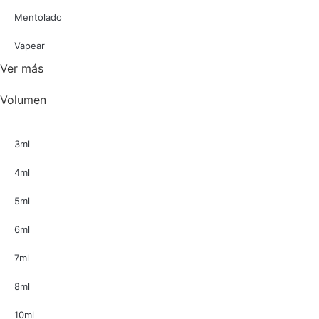
Mentolado
Vapear
Ver más
Volumen
3ml
4ml
5ml
6ml
7ml
8ml
10ml