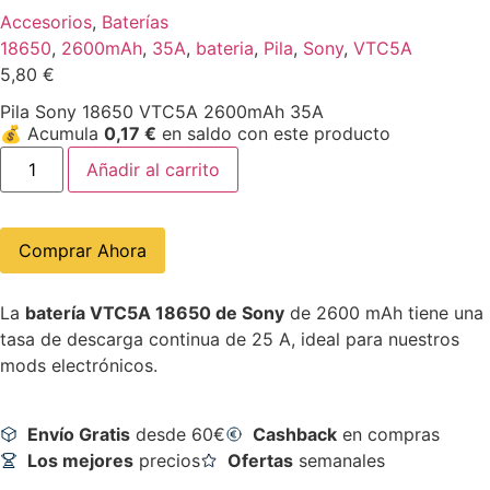
Accesorios
,
Baterías
18650
,
2600mAh
,
35A
,
bateria
,
Pila
,
Sony
,
VTC5A
5,80
€
Pila Sony 18650 VTC5A 2600mAh 35A
💰
Acumula
0,17
€
en saldo con este producto
Añadir al carrito
Comprar Ahora
La
batería VTC5A 18650 de Sony
de 2600 mAh tiene una
tasa de descarga continua de 25 A, ideal para nuestros
mods electrónicos.
Envío Gratis
desde 60€
Cashback
en compras
Los mejores
precios
Ofertas
semanales