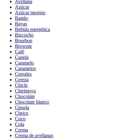
Avellana
Azúcar
Azúcar moreno
Batido
Bayas
Bebida energética
Bizcocho
Bourbon
Brownie
Café
Canela
Caramelo
Caramelos
Cereales
Cereza
Chicle
Chirimoya
Chocolate
Chocolate blanco
Ciruela
Cítrico
Coco
Cola
Crema
Crema de avellanas