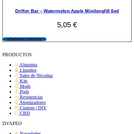
Drifter Bar – Watermelon Apple Minilongfill 6ml
5,05
€
AÑADIR AL CARRITO
PRODUCTOS
Alquimia
Líquidos
Sales de Nicotina
Kits
Mods
Pods
Resistencias
Atomizadores
Custom / DIY
CBD
DVAPEO
Novedades