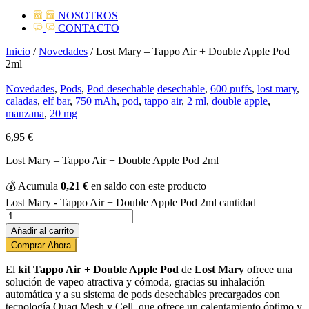
NOSOTROS
CONTACTO
Inicio
/
Novedades
/ Lost Mary – Tappo Air + Double Apple Pod
2ml
Novedades
,
Pods
,
Pod desechable
desechable
,
600 puffs
,
lost mary
,
caladas
,
elf bar
,
750 mAh
,
pod
,
tappo air
,
2 ml
,
double apple
,
manzana
,
20 mg
6,95
€
Lost Mary – Tappo Air + Double Apple Pod 2ml
💰
Acumula
0,21
€
en saldo con este producto
Lost Mary - Tappo Air + Double Apple Pod 2ml cantidad
Añadir al carrito
Comprar Ahora
El
kit Tappo Air + Double Apple Pod
de
Lost Mary
ofrece una
solución de vapeo atractiva y cómoda, gracias su inhalación
automática y a su sistema de pods desechables precargados con
tecnología Quaq Mesh y Cell, que ofrece un calentamiento óptimo y