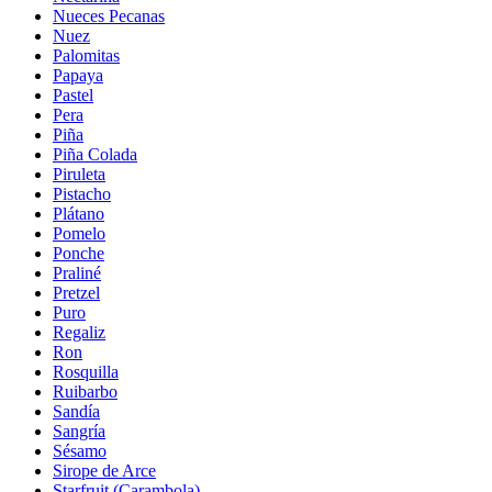
Nueces Pecanas
Nuez
Palomitas
Papaya
Pastel
Pera
Piña
Piña Colada
Piruleta
Pistacho
Plátano
Pomelo
Ponche
Praliné
Pretzel
Puro
Regaliz
Ron
Rosquilla
Ruibarbo
Sandía
Sangría
Sésamo
Sirope de Arce
Starfruit (Carambola)