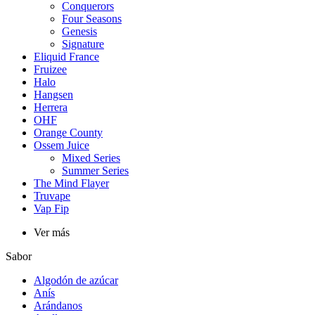
Conquerors
Four Seasons
Genesis
Signature
Eliquid France
Fruizee
Halo
Hangsen
Herrera
OHF
Orange County
Ossem Juice
Mixed Series
Summer Series
The Mind Flayer
Truvape
Vap Fip
Ver más
Sabor
Algodón de azúcar
Anís
Arándanos