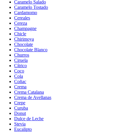
Caramelo Salado
Caramelo Tostado
Cardamomo
Cereales
Cereza
Champagne
Chicle
Chirimoya
Chocolate
Chocolate Blanco
Churros
Ciruela
Cítrico
Coco
Cola
Coñac
Crema
Crema Catalana
Crema de Avellanas
Crepe
Curuba
Donut
Dulce de Leche
Stevia
Eucalipto