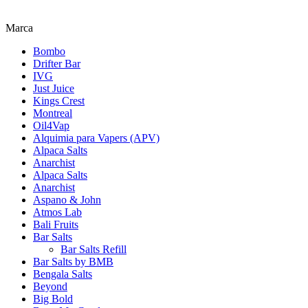
Marca
Bombo
Drifter Bar
IVG
Just Juice
Kings Crest
Montreal
Oil4Vap
Alquimia para Vapers (APV)
Alpaca Salts
Anarchist
Alpaca Salts
Anarchist
Aspano & John
Atmos Lab
Bali Fruits
Bar Salts
Bar Salts Refill
Bar Salts by BMB
Bengala Salts
Beyond
Big Bold