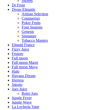
Sweets
Dr Frost
Drops Eliquids
Artisan Selection
Conquerors
Poker Fruits
Four Seasons
Genesis
Signature
Tobacco Masters
Eliquid France
Fizzy Juice
Fruizee
Full moon
Full moon Maori
Full moon Maya
Halo
Havana Dream
Herrera
Jatosto
Joes Juice
Retro Joes
Jungle Fever
Jungle Wave
La Lechería Vape