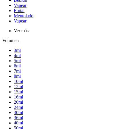
Bebida
Vapear
Frutal
Mentolado
Vapear
Ver más
Volumen
3ml
4ml
5ml
6ml
7ml
8ml
10ml
12ml
15ml
16ml
20ml
24ml
30ml
36ml
40ml
50ml