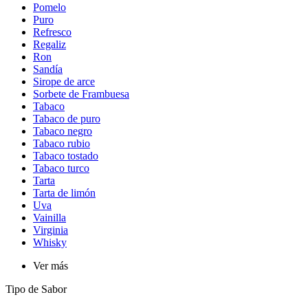
Pomelo
Puro
Refresco
Regaliz
Ron
Sandía
Sirope de arce
Sorbete de Frambuesa
Tabaco
Tabaco de puro
Tabaco negro
Tabaco rubio
Tabaco tostado
Tabaco turco
Tarta
Tarta de limón
Uva
Vainilla
Virginia
Whisky
Ver más
Tipo de Sabor​