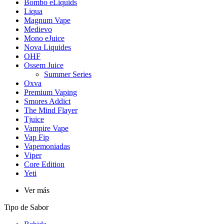
Bombo eLiquids
Liqua
Magnum Vape
Medievo
Mono eJuice
Nova Liquides
OHF
Ossem Juice
Summer Series
Oxva
Premium Vaping
Smores Addict
The Mind Flayer
Tjuice
Vampire Vape
Vap Fip
Vapemoniadas
Viper
Core Edition
Yeti
Ver más
Tipo de Sabor