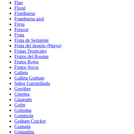
Flan
Floral
Frambuesa
Frambuesa azul
Fresa
Frescor
Fruta
Fruta de Serpiente
Fruta del dragón (Pitaya)
Frutas Tropicales
Frutos del Bosque
Frutos Rojos
Frutos Secos
Galleta
Galleta Graham
Sabor Garrapiñada
Genjibre
Ginebra
Glaseado
Gofre
Golosina
Gominola
Graham Cracker
Granada
Granadina