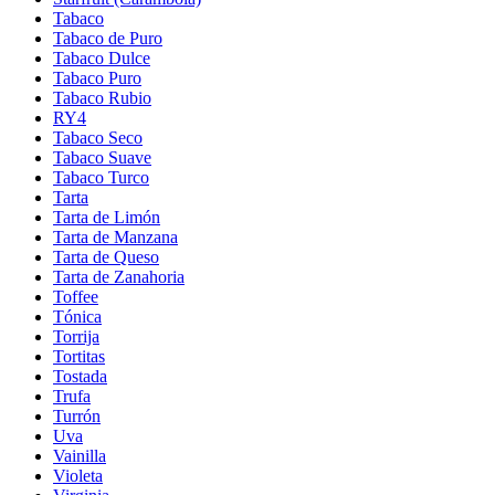
Tabaco
Tabaco de Puro
Tabaco Dulce
Tabaco Puro
Tabaco Rubio
RY4
Tabaco Seco
Tabaco Suave
Tabaco Turco
Tarta
Tarta de Limón
Tarta de Manzana
Tarta de Queso
Tarta de Zanahoria
Toffee
Tónica
Torrija
Tortitas
Tostada
Trufa
Turrón
Uva
Vainilla
Violeta