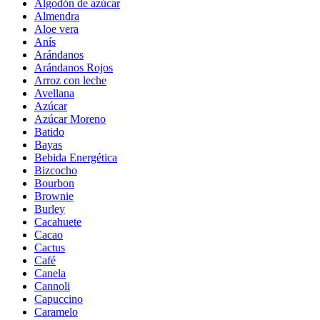
Algodón de azúcar
Almendra
Aloe vera
Anís
Arándanos
Arándanos Rojos
Arroz con leche
Avellana
Azúcar
Azúcar Moreno
Batido
Bayas
Bebida Energética
Bizcocho
Bourbon
Brownie
Burley
Cacahuete
Cacao
Cactus
Café
Canela
Cannoli
Capuccino
Caramelo