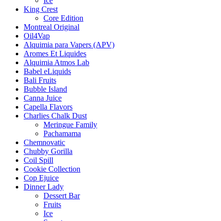
Ice
King Crest
Core Edition
Montreal Original
Oil4Vap
Alquimia para Vapers (APV)
Aromes Et Liquides
Alquimia Atmos Lab
Babel eLiquids
Bali Fruits
Bubble Island
Canna Juice
Capella Flavors
Charlies Chalk Dust
Meringue Family
Pachamama
Chemnovatic
Chubby Gorilla
Coil Spill
Cookie Collection
Cop Ejuice
Dinner Lady
Dessert Bar
Fruits
Ice