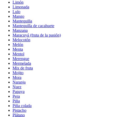
Limón
Limonada
Lulo
Mango
Mantequilla
Mantequilla de cacahuete
Manzana
Maracuyá (fruta de la pasión)
Melocotón
Melón
Menta
Mentol
Merengue
Mermelada
Mix de fruta
Mojito
Mora
Naranja
Nuez
Papaya
Pera
Piña
Piña colada
Pistacho
Plátano