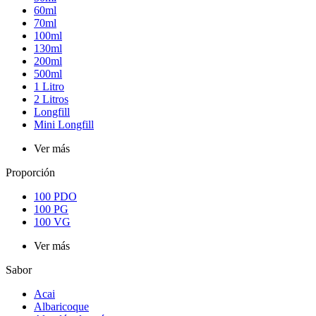
60ml
70ml
100ml
130ml
200ml
500ml
1 Litro
2 Litros
Longfill
Mini Longfill
Ver más
Proporción
100 PDO
100 PG
100 VG
Ver más
Sabor
Acai
Albaricoque