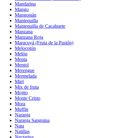
Mandarina
Mango
Mangostán
Mantequilla
Mantequilla de Cacahuete
Manzana
Manzana Roja
Maracuyá (Fruta de la Pasión)
Melocotón
Melón
Menta
Mentol
Merengue
Mermelada
Miel
Mix de fruta
Mojito
Monte Cristo
Mora
Muffin
Naranja
Naranja Sanguina
Nata
Natillas
Nectarina