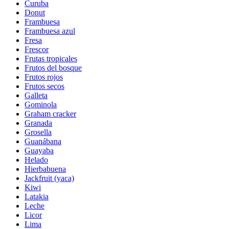
Curuba
Donut
Frambuesa
Frambuesa azul
Fresa
Frescor
Frutas tropicales
Frutos del bosque
Frutos rojos
Frutos secos
Galleta
Gominola
Graham cracker
Granada
Grosella
Guanábana
Guayaba
Helado
Hierbabuena
Jackfruit (yaca)
Kiwi
Latakia
Leche
Licor
Lima