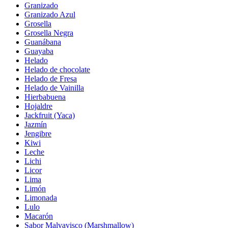
Granizado
Granizado Azul
Grosella
Grosella Negra
Guanábana
Guayaba
Helado
Helado de chocolate
Helado de Fresa
Helado de Vainilla
Hierbabuena
Hojaldre
Jackfruit (Yaca)
Jazmín
Jengibre
Kiwi
Leche
Lichi
Licor
Lima
Limón
Limonada
Lulo
Macarón
Sabor Malvavisco (Marshmallow)