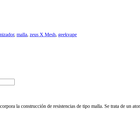
mizador
,
malla
,
zeus X Mesh
,
geekvape
corpora la construcción de resistencias de tipo malla. Se trata de un at