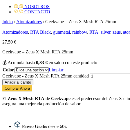
NOSOTROS
CONTACTO
Inicio
/
Atomizadores
/ Geekvape – Zeus X Mesh RTA 25mm
Atomizadores
,
RTA
Black
,
gunmetal
,
rainbow
,
RTA
,
silver
,
zeus
,
ato
27,50
€
Geekvape – Zeus X Mesh RTA 25mm
💰
Acumula hasta
0,83
€
en saldo con este producto
Color
Limpiar
Geekvape - Zeus X Mesh RTA 25mm cantidad
Añadir al carrito
Comprar Ahora
El
Zeus X Mesh RTA
de
Geekvape
es el predecesor del Zeus X e in
asegura una mejorada producción de sabor.
Envío Gratis
desde 60€