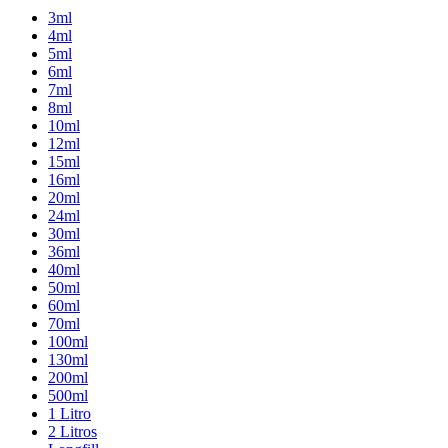
3ml
4ml
5ml
6ml
7ml
8ml
10ml
12ml
15ml
16ml
20ml
24ml
30ml
36ml
40ml
50ml
60ml
70ml
100ml
130ml
200ml
500ml
1 Litro
2 Litros