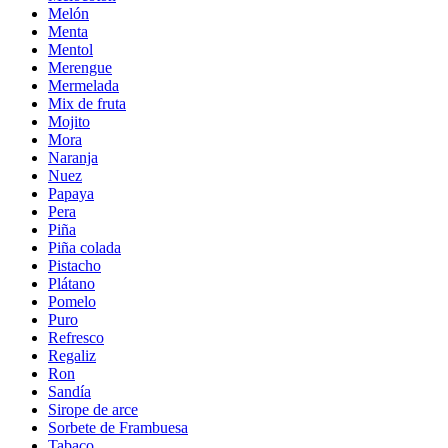
Melón
Menta
Mentol
Merengue
Mermelada
Mix de fruta
Mojito
Mora
Naranja
Nuez
Papaya
Pera
Piña
Piña colada
Pistacho
Plátano
Pomelo
Puro
Refresco
Regaliz
Ron
Sandía
Sirope de arce
Sorbete de Frambuesa
Tabaco