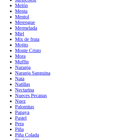
Melón
Menta
Mentol
Merengue
Mermelada
Miel
Mix de fruta
Mojito
Monte Cristo
Mora
Muffin
Naranja
Naranja Sanguina
Nata
Natillas
Nectarina
Nueces Pecanas
Nuez
Palomitas
Papaya
Pastel
Pera
Piña
Piña Colada