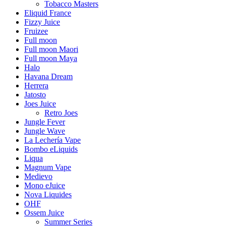
Tobacco Masters
Eliquid France
Fizzy Juice
Fruizee
Full moon
Full moon Maori
Full moon Maya
Halo
Havana Dream
Herrera
Jatosto
Joes Juice
Retro Joes
Jungle Fever
Jungle Wave
La Lechería Vape
Bombo eLiquids
Liqua
Magnum Vape
Medievo
Mono eJuice
Nova Liquides
OHF
Ossem Juice
Summer Series