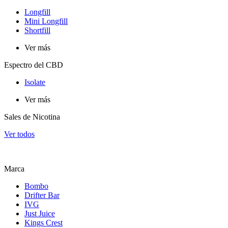
Longfill
Mini Longfill
Shortfill
Ver más
Espectro del CBD
Isolate
Ver más
Sales de Nicotina
Ver todos
Marca
Bombo
Drifter Bar
IVG
Just Juice
Kings Crest