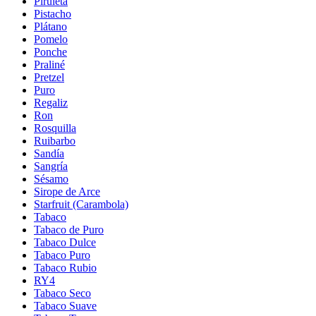
Piruleta
Pistacho
Plátano
Pomelo
Ponche
Praliné
Pretzel
Puro
Regaliz
Ron
Rosquilla
Ruibarbo
Sandía
Sangría
Sésamo
Sirope de Arce
Starfruit (Carambola)
Tabaco
Tabaco de Puro
Tabaco Dulce
Tabaco Puro
Tabaco Rubio
RY4
Tabaco Seco
Tabaco Suave