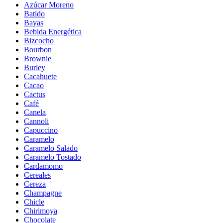
Azúcar Moreno
Batido
Bayas
Bebida Energética
Bizcocho
Bourbon
Brownie
Burley
Cacahuete
Cacao
Cactus
Café
Canela
Cannoli
Capuccino
Caramelo
Caramelo Salado
Caramelo Tostado
Cardamomo
Cereales
Cereza
Champagne
Chicle
Chirimoya
Chocolate