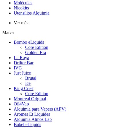
Moléculas
Nicokits
Utensilios Alquimia
Ver más
Marca
Bombo eLiquids
Core Edition
Golden Era
La Raya
Drifter Bar
IVG
Just Juice
Brutal
Ice
King Crest
Core Edition
Montreal Original
Oil4Vap
Alquimia para Vapers (APV)
Aromes Et Liquides
Alquimia Atmos Lab
Babel eLiquids