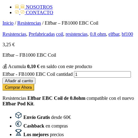
NOSOTROS
CONTACTO
Inicio
/
Resistencias
/ Elfbar – FB1000 EBC Coil
Resistencias
,
Prefabricadas
coil
,
resistencias
,
0.8 ohm
,
elfbar
,
bf100
3,25
€
Elfbar – FB1000 EBC Coil
💰
Acumula
0,10
€
en saldo con este producto
Elfbar - FB1000 EBC Coil cantidad
Añadir al carrito
Comprar Ahora
Resistencias
Elfbar EBC Coil de 0.8ohm
compatible con el nuevo
Elfbar Pod Kit
.
Envío Gratis
desde 60€
Cashback
en compras
Los mejores
precios