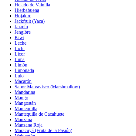
Helado de Vainilla
Hierbabuena
Hojaldre
Jackfruit (Yaca)
Jazmín
Jengibre
Kiwi
Leche
Lichi
Licor
Lima
Limón
Limonada
Lulo
Macarón
Sabor Malvavisco (Marshmallow)
Mandarina
Mango
Mangostán
Mantequilla
Mantequilla de Cacahuete
Manzana
Manzana Roja
Maracuyá (Fruta de la Pasión)
Melocotón