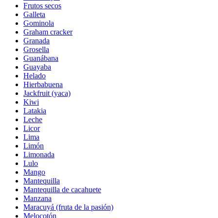
Frutos secos
Galleta
Gominola
Graham cracker
Granada
Grosella
Guanábana
Guayaba
Helado
Hierbabuena
Jackfruit (yaca)
Kiwi
Latakia
Leche
Licor
Lima
Limón
Limonada
Lulo
Mango
Mantequilla
Mantequilla de cacahuete
Manzana
Maracuyá (fruta de la pasión)
Melocotón