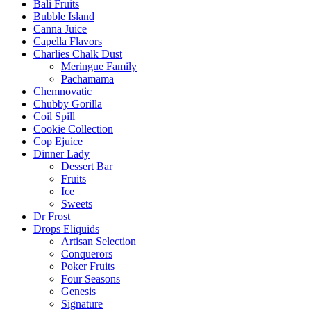
Bali Fruits
Bubble Island
Canna Juice
Capella Flavors
Charlies Chalk Dust
Meringue Family
Pachamama
Chemnovatic
Chubby Gorilla
Coil Spill
Cookie Collection
Cop Ejuice
Dinner Lady
Dessert Bar
Fruits
Ice
Sweets
Dr Frost
Drops Eliquids
Artisan Selection
Conquerors
Poker Fruits
Four Seasons
Genesis
Signature