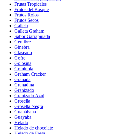
Frutas Tropicales
Frutos del Bosque
Frutos Rojos
Frutos Secos
Galleta
Galleta Graham
Sabor Garrapiñada
Genjibre
Ginebra
Glaseado
Gofre
Golosina
Gominola
Graham Cracker
Granada
Granadina
Granizado
Granizado Azul
Grosella
Grosella Negra
Guanábana
Guayaba
Helado
Helado de chocolate
Helado de Fresa