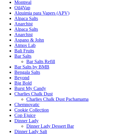
Montreal
Oil4Vap
Alquimia para Vapers (APV)
Alpaca Salts
Anarchist
Alpaca Salts
Anarchist
Aspano & John
Atmos Lab
Bali Fruits
Bar Salts
Bar Salts Refill
Bar Salts by BMB
Bengala Salts
Beyond
Big Bold
Burst My Candy
Charlies Chalk Dust
Charlies Chalk Dust Pachamama
Chemnovatic
Cookie Collection
Cop Ejuice
Dinner Lady
Dinner Lady Dessert Bar
Dinner Lady Salt