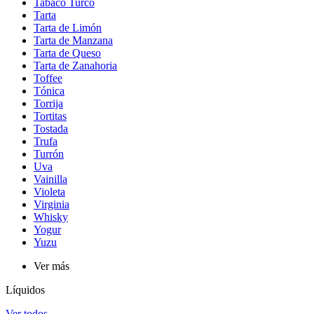
Tabaco Turco
Tarta
Tarta de Limón
Tarta de Manzana
Tarta de Queso
Tarta de Zanahoria
Toffee
Tónica
Torrija
Tortitas
Tostada
Trufa
Turrón
Uva
Vainilla
Violeta
Virginia
Whisky
Yogur
Yuzu
Ver más
Líquidos
Ver todos