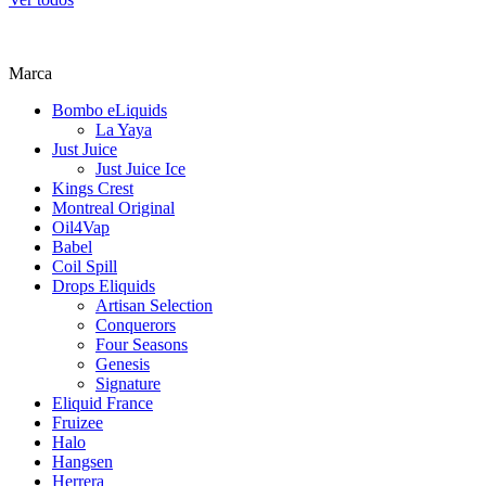
Marca
Bombo eLiquids
La Yaya
Just Juice
Just Juice Ice
Kings Crest
Montreal Original
Oil4Vap
Babel
Coil Spill
Drops Eliquids
Artisan Selection
Conquerors
Four Seasons
Genesis
Signature
Eliquid France
Fruizee
Halo
Hangsen
Herrera