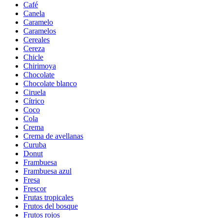
Café
Canela
Caramelo
Caramelos
Cereales
Cereza
Chicle
Chirimoya
Chocolate
Chocolate blanco
Ciruela
Cítrico
Coco
Cola
Crema
Crema de avellanas
Curuba
Donut
Frambuesa
Frambuesa azul
Fresa
Frescor
Frutas tropicales
Frutos del bosque
Frutos rojos