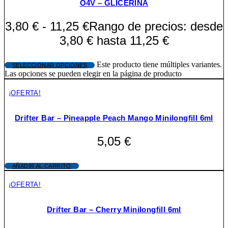
O4V – GLICERINA
3,80
€
-
11,25
€
Rango de precios: desde
3,80 € hasta 11,25 €
Este producto tiene múltiples variantes.
SELECCIONAR OPCIONES
Las opciones se pueden elegir en la página de producto
¡OFERTA!
Drifter Bar – Pineapple Peach Mango Minilongfill 6ml
5,05
€
AÑADIR AL CARRITO
¡OFERTA!
Drifter Bar – Cherry Minilongfill 6ml