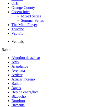
OHF
Orange County
Ossem Juice
Mixed Series
Summer Series
The Mind Flayer
Truvape
Vap Fip
Ver más
Sabor
Algodón de azúcar
Anís
Arándanos
Avellana
Azúcar
Azúcar moreno
Batido
Bayas
Bebida energética
Bizcocho
Bourbon
Brownie