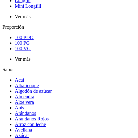
Longfill
Mini Longfill
Ver más
Proporción
100 PDO
100 PG
100 VG
Ver más
Sabor
Acai
Albaricoque
Algodón de azúcar
Almendra
Aloe vera
Anís
Arándanos
Arándanos Rojos
Arroz con leche
Avellana
Azúcar