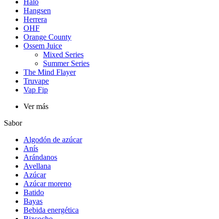
Halo
Hangsen
Herrera
OHF
Orange County
Ossem Juice
Mixed Series
Summer Series
The Mind Flayer
Truvape
Vap Fip
Ver más
Sabor
Algodón de azúcar
Anís
Arándanos
Avellana
Azúcar
Azúcar moreno
Batido
Bayas
Bebida energética
Bizcocho