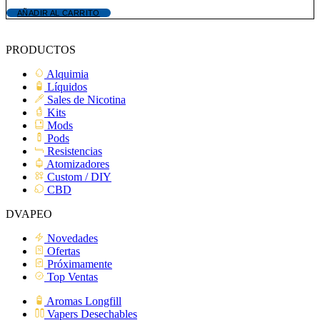
AÑADIR AL CARRITO
PRODUCTOS
Alquimia
Líquidos
Sales de Nicotina
Kits
Mods
Pods
Resistencias
Atomizadores
Custom / DIY
CBD
DVAPEO
Novedades
Ofertas
Próximamente
Top Ventas
Aromas Longfill
Vapers Desechables