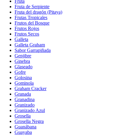
Fruta
Fruta de Serpiente
Fruta del dragón (Pitaya)
Frutas Tropicales
Frutos del Bosque
Frutos Rojos
Frutos Secos
Galleta
Galleta Graham
Sabor Garrapiñada
Genjibre
Ginebra
Glaseado
Gofre
Golosina
Gominola
Graham Cracker
Granada
Granadina
Granizado
Granizado Azul
Grosella
Grosella Negra
Guanábana
Guayaba