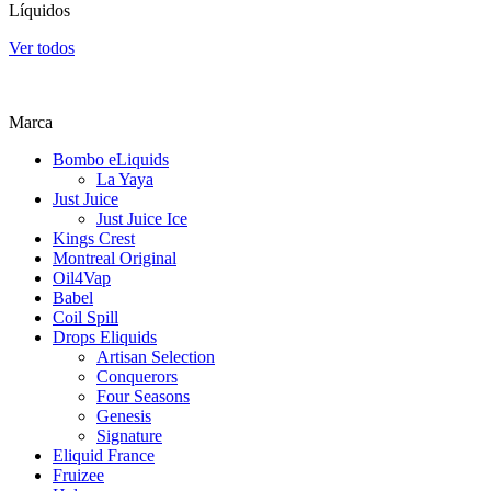
Líquidos
Ver todos
Marca
Bombo eLiquids
La Yaya
Just Juice
Just Juice Ice
Kings Crest
Montreal Original
Oil4Vap
Babel
Coil Spill
Drops Eliquids
Artisan Selection
Conquerors
Four Seasons
Genesis
Signature
Eliquid France
Fruizee