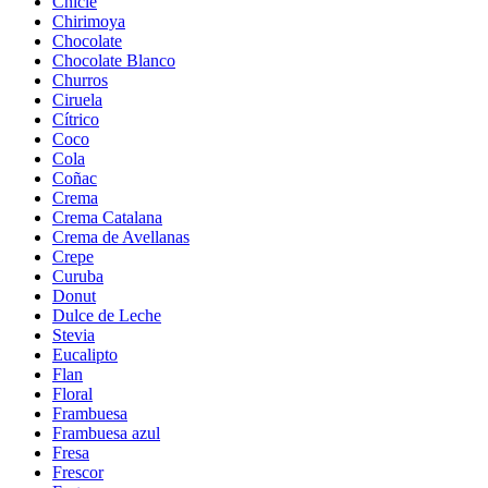
Chicle
Chirimoya
Chocolate
Chocolate Blanco
Churros
Ciruela
Cítrico
Coco
Cola
Coñac
Crema
Crema Catalana
Crema de Avellanas
Crepe
Curuba
Donut
Dulce de Leche
Stevia
Eucalipto
Flan
Floral
Frambuesa
Frambuesa azul
Fresa
Frescor