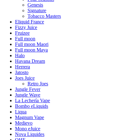
Genesis
Signature
Tobacco Masters
Eliquid France
Fizzy Juice
Fruizee
Full moon
Full moon Maori
Full moon Maya
Halo
Havana Dream
Herrera
Jatosto
Joes Juice
Retro Joes
Jungle Fever
Jungle Wave
La Lechería Vape
Bombo eLiquids
Liqua
Magnum Vape
Medievo
Mono eJuice
Nova Liquides
OHF