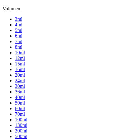
Volumen
3ml
4ml
5ml
6ml
7ml
8ml
10ml
12ml
15ml
16ml
20ml
24ml
30ml
36ml
40ml
50ml
60ml
70ml
100ml
130ml
200ml
500ml