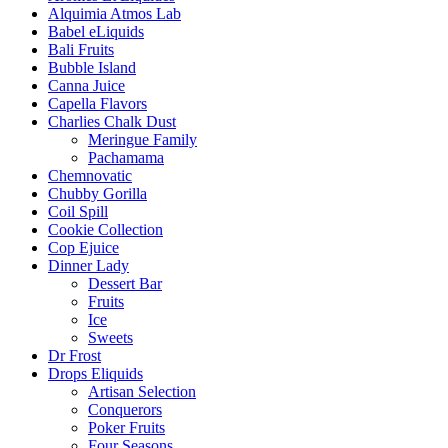
Alquimia Atmos Lab
Babel eLiquids
Bali Fruits
Bubble Island
Canna Juice
Capella Flavors
Charlies Chalk Dust
Meringue Family
Pachamama
Chemnovatic
Chubby Gorilla
Coil Spill
Cookie Collection
Cop Ejuice
Dinner Lady
Dessert Bar
Fruits
Ice
Sweets
Dr Frost
Drops Eliquids
Artisan Selection
Conquerors
Poker Fruits
Four Seasons