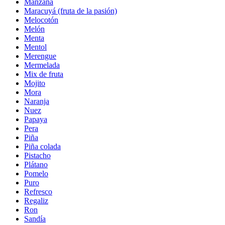
Manzana
Maracuyá (fruta de la pasión)
Melocotón
Melón
Menta
Mentol
Merengue
Mermelada
Mix de fruta
Mojito
Mora
Naranja
Nuez
Papaya
Pera
Piña
Piña colada
Pistacho
Plátano
Pomelo
Puro
Refresco
Regaliz
Ron
Sandía