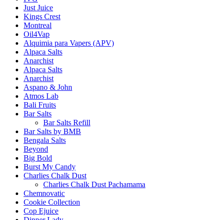
Just Juice
Kings Crest
Montreal
Oil4Vap
Alquimia para Vapers (APV)
Alpaca Salts
Anarchist
Alpaca Salts
Anarchist
Aspano & John
Atmos Lab
Bali Fruits
Bar Salts
Bar Salts Refill
Bar Salts by BMB
Bengala Salts
Beyond
Big Bold
Burst My Candy
Charlies Chalk Dust
Charlies Chalk Dust Pachamama
Chemnovatic
Cookie Collection
Cop Ejuice
Dinner Lady