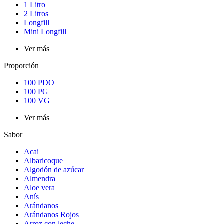
1 Litro
2 Litros
Longfill
Mini Longfill
Ver más
Proporción
100 PDO
100 PG
100 VG
Ver más
Sabor
Acai
Albaricoque
Algodón de azúcar
Almendra
Aloe vera
Anís
Arándanos
Arándanos Rojos
Arroz con leche