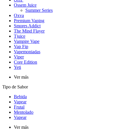
Ossem Juice
Summer Series
Oxva
Premium Vaping
Smores Addict
The Mind Flayer
Tjuice
Vampire Vape
Vap Fip
Vapemoniadas
Viper
Core Edition
Yeti
Ver más
Tipo de Sabor
Bebida
Vapear
Frutal
Mentolado
Vapear
Ver más