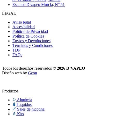
Estanco D'vapeo Murcia, N° 51
LEGAL
Aviso legal
Accesibilidad
Política de Privacidad
Política de Cookies
Envíos y Devoluciones
Términos y Condiciones
TDP
FAQs
Todos los derechos reservados
© 2026 D’VAPEO
Diseño web by
Gcon
Productos
Alquimia
Líquidos
Sales de nicotina
Kits