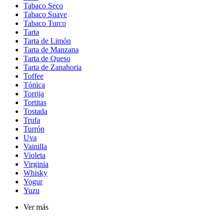
Tabaco Seco
Tabaco Suave
Tabaco Turco
Tarta
Tarta de Limón
Tarta de Manzana
Tarta de Queso
Tarta de Zanahoria
Toffee
Tónica
Torrija
Tortitas
Tostada
Trufa
Turrón
Uva
Vainilla
Violeta
Virginia
Whisky
Yogur
Yuzu
Ver más