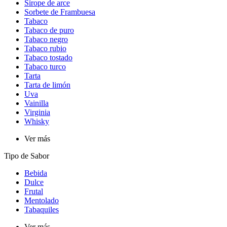
Sirope de arce
Sorbete de Frambuesa
Tabaco
Tabaco de puro
Tabaco negro
Tabaco rubio
Tabaco tostado
Tabaco turco
Tarta
Tarta de limón
Uva
Vainilla
Virginia
Whisky
Ver más
Tipo de Sabor​
Bebida
Dulce
Frutal
Mentolado
Tabaquiles
Ver más