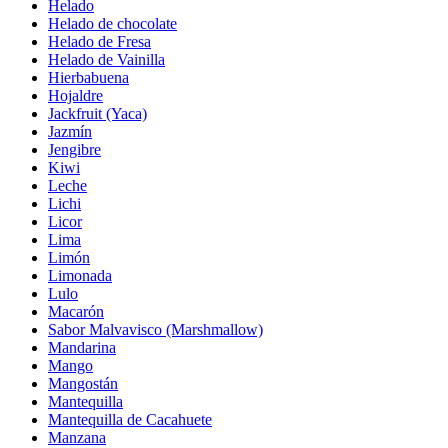
Helado
Helado de chocolate
Helado de Fresa
Helado de Vainilla
Hierbabuena
Hojaldre
Jackfruit (Yaca)
Jazmín
Jengibre
Kiwi
Leche
Lichi
Licor
Lima
Limón
Limonada
Lulo
Macarón
Sabor Malvavisco (Marshmallow)
Mandarina
Mango
Mangostán
Mantequilla
Mantequilla de Cacahuete
Manzana