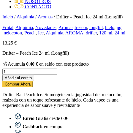
NOSOTROS
CONTACTO
Inicio
/
Alquimia
/
Aromas
/ Drifter – Peach Ice 24 ml (Longfill)
Frutal
,
Alquimia
,
Novedades
,
Aromas
frescor
,
longfill
,
hielo
,
pg
,
melocoton
,
Peach
,
Ice
,
Alquimia
,
AROMA
,
drifter
,
120 ml
,
24 ml
13,25
€
Drifter – Peach Ice 24 ml (Longfill)
💰
Acumula
0,40
€
en saldo con este producto
Drifter
-
Añadir al carrito
Peach
Comprar Ahora
Ice
24
Drifter Bar Peach Ice. Sumérgete en la jugosidad del melocotón,
ml
realzada con un toque refrescante de hielo. Cada vapeo es una
(Longfill)
experiencia de sabor suave y revitalizante
cantidad
Envío Gratis
desde 60€
Cashback
en compras