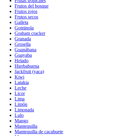
Frutas tropicales
Frutos del bosque
Frutos rojos
Frutos secos
Galleta
Gominola
Graham cracker
Granada
Grosella
Guanábana
Guayaba
Helado
Hierbabuena
Jackfruit (yaca)
Kiwi
Latakia
Leche
Licor
Lima
Limón
Limonada
Lulo
Mango
Mantequilla
Mantequilla de cacahuete