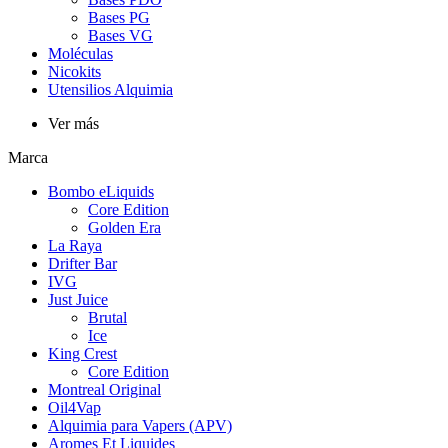
Bases PG
Bases VG
Moléculas
Nicokits
Utensilios Alquimia
Ver más
Marca
Bombo eLiquids
Core Edition
Golden Era
La Raya
Drifter Bar
IVG
Just Juice
Brutal
Ice
King Crest
Core Edition
Montreal Original
Oil4Vap
Alquimia para Vapers (APV)
Aromes Et Liquides