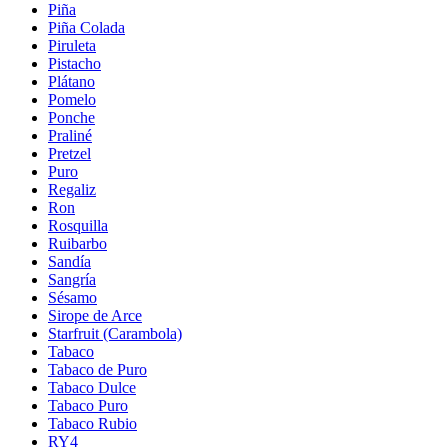
Piña
Piña Colada
Piruleta
Pistacho
Plátano
Pomelo
Ponche
Praliné
Pretzel
Puro
Regaliz
Ron
Rosquilla
Ruibarbo
Sandía
Sangría
Sésamo
Sirope de Arce
Starfruit (Carambola)
Tabaco
Tabaco de Puro
Tabaco Dulce
Tabaco Puro
Tabaco Rubio
RY4