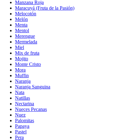
Manzana Roja
Maracuyá (Fruta de la Pasión)
Melocotón
Melón
Menta
Mentol
Merengue
Mermelada
Miel
Mix de fruta
Mojito
Monte Cristo
Mora
Muffin
Naranja
Naranja Sanguina
Nata
Natillas
Nectarina
Nueces Pecanas
Nuez
Palomitas
Papaya
Pastel
Pera