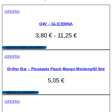
¡OFERTA!
O4V – GLICERINA
Rango
3,80
€
-
11,25
€
de
Este
precios:
SELECCIONAR OPCIONES
producto
desde
tiene
¡OFERTA!
múltiples
3,80 €
variantes.
Drifter Bar – Pineapple Peach Mango Minilongfill 6ml
hasta
Las
opciones
11,25 €
se
5,05
€
pueden
elegir
en
AÑADIR AL CARRITO
la
página
¡OFERTA!
de
producto