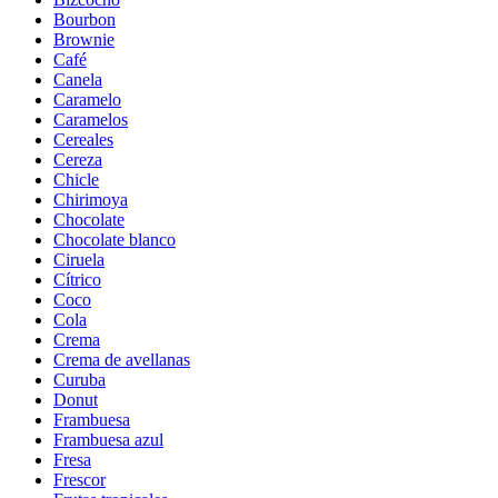
Bourbon
Brownie
Café
Canela
Caramelo
Caramelos
Cereales
Cereza
Chicle
Chirimoya
Chocolate
Chocolate blanco
Ciruela
Cítrico
Coco
Cola
Crema
Crema de avellanas
Curuba
Donut
Frambuesa
Frambuesa azul
Fresa
Frescor