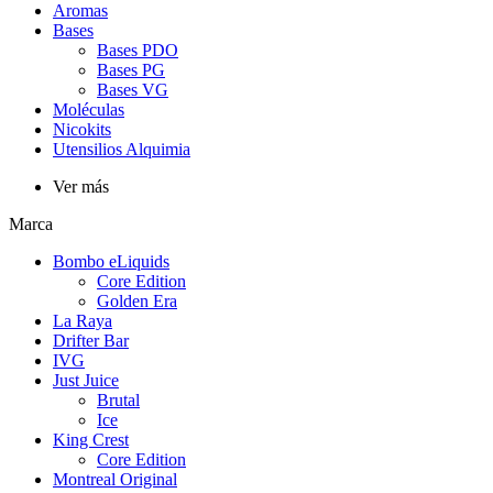
Aromas
Bases
Bases PDO
Bases PG
Bases VG
Moléculas
Nicokits
Utensilios Alquimia
Ver más
Marca
Bombo eLiquids
Core Edition
Golden Era
La Raya
Drifter Bar
IVG
Just Juice
Brutal
Ice
King Crest
Core Edition
Montreal Original