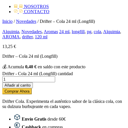
NOSOTROS
CONTACTO
Inicio
/
Novedades
/ Drifter – Cola 24 ml (Longfill)
Alquimia
,
Novedades
,
Aromas
24 ml
,
longfill
,
pg
,
cola
,
Alquimia
,
AROMA
,
drifter
,
120 ml
13,25
€
Drifter – Cola 24 ml (Longfill)
💰
Acumula
0,40
€
en saldo con este producto
Drifter - Cola 24 ml (Longfill) cantidad
Añadir al carrito
Comprar Ahora
Drifter Cola. Experimenta el auténtico sabor de la clásica cola, con
su dulzura burbujeante en cada vapeo.
Envío Gratis
desde 60€
Cashback
en compras