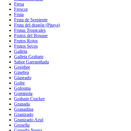
Fresa
Frescor
Fruta
Fruta de Serpiente
Fruta del dragón (Pitaya)
Frutas Tropicales
Frutos del Bosque
Frutos Rojos
Frutos Secos
Galleta
Galleta Graham
Sabor Garrapiñada
Genjibre
Ginebra
Glaseado
Gofre
Golosina
Gominola
Graham Cracker
Granada
Granadina
Granizado
Granizado Azul
Grosella
Grosella Negra