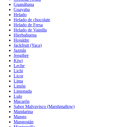
Guanábana
Guayaba
Helado
Helado de chocolate
Helado de Fresa
Helado de Vainilla
Hierbabuena
Hojaldre
Jackfruit (Yaca)
Jazmín
Jengibre
Kiwi
Leche
Lichi
Licor
Lima
Limón
Limonada
Lulo
Macarón
Sabor Malvavisco (Marshmallow)
Mandarina
Mango
Mangostán
Mantequilla