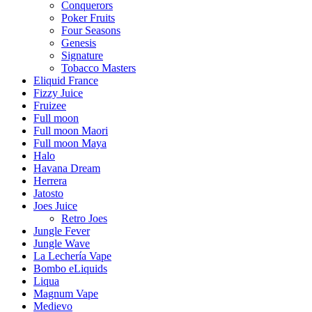
Conquerors
Poker Fruits
Four Seasons
Genesis
Signature
Tobacco Masters
Eliquid France
Fizzy Juice
Fruizee
Full moon
Full moon Maori
Full moon Maya
Halo
Havana Dream
Herrera
Jatosto
Joes Juice
Retro Joes
Jungle Fever
Jungle Wave
La Lechería Vape
Bombo eLiquids
Liqua
Magnum Vape
Medievo