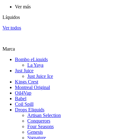
Ver más
Líquidos
Ver todos
Marca
Bombo eLiquids
La Yaya
Just Juice
Just Juice Ice
Kings Crest
Montreal Original
Oil4Vap
Babel
Coil Spill
Drops Eliquids
Artisan Selection
Conquerors
Four Seasons
Genesis
Signature