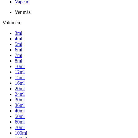
Vapear
Ver más
Volumen
3ml
4ml
5ml
6ml
7ml
8ml
10ml
12ml
15ml
16ml
20ml
24ml
30ml
36ml
40ml
50ml
60ml
70ml
100ml