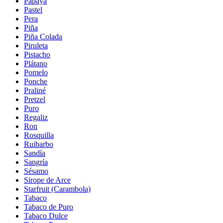
Papaya
Pastel
Pera
Piña
Piña Colada
Piruleta
Pistacho
Plátano
Pomelo
Ponche
Praliné
Pretzel
Puro
Regaliz
Ron
Rosquilla
Ruibarbo
Sandía
Sangría
Sésamo
Sirope de Arce
Starfruit (Carambola)
Tabaco
Tabaco de Puro
Tabaco Dulce