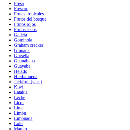
Fresa
Frescor
Frutas tropicales
Frutos del bosque
Frutos rojos
Frutos secos
Galleta
Gominola
Graham cracker
Granada
Grosella
Guanábana
Guayaba
Helado
Hierbabuena
Jackfruit (yaca)
Kiwi
Latakia
Leche
Licor
Lima
Limón
Limonada
Lulo
Mango