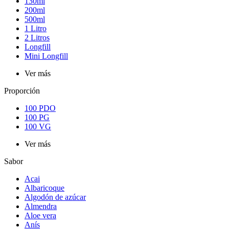
130ml
200ml
500ml
1 Litro
2 Litros
Longfill
Mini Longfill
Ver más
Proporción
100 PDO
100 PG
100 VG
Ver más
Sabor
Acai
Albaricoque
Algodón de azúcar
Almendra
Aloe vera
Anís