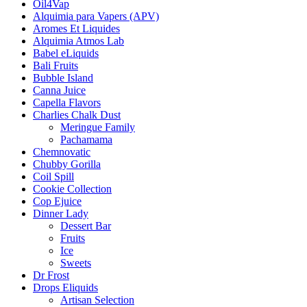
Oil4Vap
Alquimia para Vapers (APV)
Aromes Et Liquides
Alquimia Atmos Lab
Babel eLiquids
Bali Fruits
Bubble Island
Canna Juice
Capella Flavors
Charlies Chalk Dust
Meringue Family
Pachamama
Chemnovatic
Chubby Gorilla
Coil Spill
Cookie Collection
Cop Ejuice
Dinner Lady
Dessert Bar
Fruits
Ice
Sweets
Dr Frost
Drops Eliquids
Artisan Selection