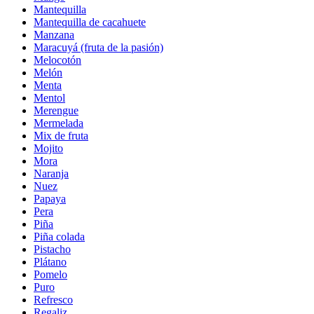
Mantequilla
Mantequilla de cacahuete
Manzana
Maracuyá (fruta de la pasión)
Melocotón
Melón
Menta
Mentol
Merengue
Mermelada
Mix de fruta
Mojito
Mora
Naranja
Nuez
Papaya
Pera
Piña
Piña colada
Pistacho
Plátano
Pomelo
Puro
Refresco
Regaliz