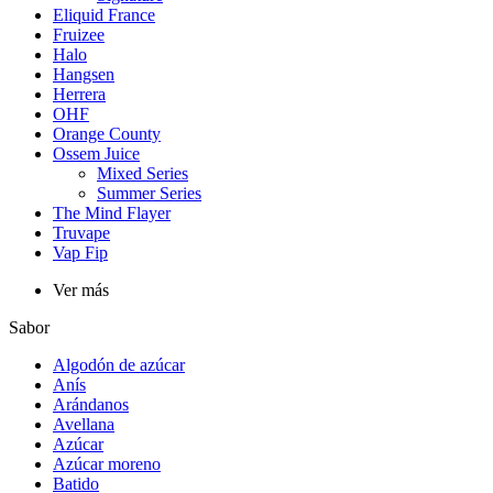
Eliquid France
Fruizee
Halo
Hangsen
Herrera
OHF
Orange County
Ossem Juice
Mixed Series
Summer Series
The Mind Flayer
Truvape
Vap Fip
Ver más
Sabor
Algodón de azúcar
Anís
Arándanos
Avellana
Azúcar
Azúcar moreno
Batido