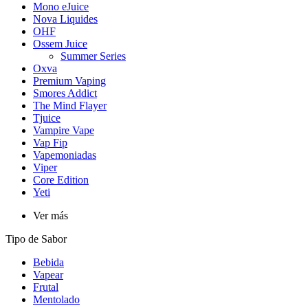
Mono eJuice
Nova Liquides
OHF
Ossem Juice
Summer Series
Oxva
Premium Vaping
Smores Addict
The Mind Flayer
Tjuice
Vampire Vape
Vap Fip
Vapemoniadas
Viper
Core Edition
Yeti
Ver más
Tipo de Sabor
Bebida
Vapear
Frutal
Mentolado