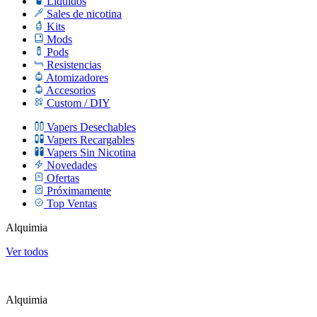
Líquidos
Sales de nicotina
Kits
Mods
Pods
Resistencias
Atomizadores
Accesorios
Custom / DIY
Vapers Desechables
Vapers Recargables
Vapers Sin Nicotina
Novedades
Ofertas
Próximamente
Top Ventas
Alquimia
Ver todos
Alquimia