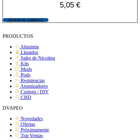
5,05
€
AÑADIR AL CARRITO
PRODUCTOS
Alquimia
Líquidos
Sales de Nicotina
Kits
Mods
Pods
Resistencias
Atomizadores
Custom / DIY
CBD
DVAPEO
Novedades
Ofertas
Próximamente
Top Ventas