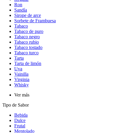
Ron
Sandía
Sirope de arce
Sorbete de Frambuesa
Tabaco
Tabaco de puro
Tabaco negro
Tabaco rubio
Tabaco tostado
Tabaco turco
Tarta
Tarta de limón
Uva
Vainilla
Virginia
Whisky
Ver más
Tipo de Sabor​
Bebida
Dulce
Frutal
Mentolado