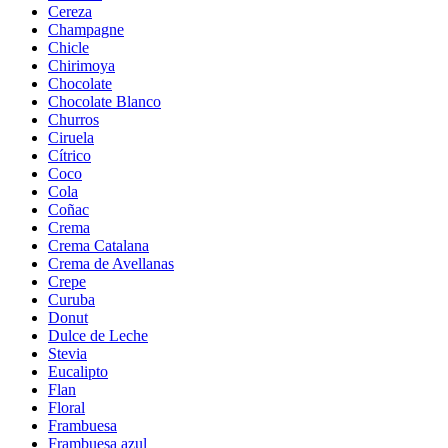
Cereza
Champagne
Chicle
Chirimoya
Chocolate
Chocolate Blanco
Churros
Ciruela
Cítrico
Coco
Cola
Coñac
Crema
Crema Catalana
Crema de Avellanas
Crepe
Curuba
Donut
Dulce de Leche
Stevia
Eucalipto
Flan
Floral
Frambuesa
Frambuesa azul