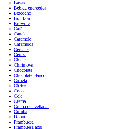
Bayas
Bebida energética
Bizcocho
Bourbon
Brownie
Café
Canela
Caramelo
Caramelos
Cereales
Cereza
Chicle
Chirimoya
Chocolate
Chocolate blanco
Ciruela
Cítrico
Coco
Cola
Crema
Crema de avellanas
Curuba
Donut
Frambuesa
Frambuesa azul