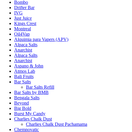
Bombo
Drifter Bar
IVG
Just Juice
Kings Crest
Montreal
Oil4Vap
Alquimia para Vapers (APV)
Alpaca Salts
Anarchist
Alpaca Salts
Anarchist
Aspano & John
Atmos Lab
Bali Fruits
Bar Salts
Bar Salts Refill
Bar Salts by BMB
Bengala Salts
Beyond
Big Bold
Burst My Candy
Charlies Chalk Dust
Charlies Chalk Dust Pachamama
Chemnovatic