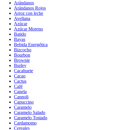
Arándanos
Arándanos Rojos
Arroz con leche
Avellana
Azúcar
Azúcar Moreno
Batido
Bayas
Bebida Energética
Bizcocho
Bourbon
Brownie
Burley
Cacahuete
Cacao
Cactus
Café
Canela
Cannoli
Capuccino
Caramelo
Caramelo Salado
Caramelo Tostado
Cardamomo
Cereales