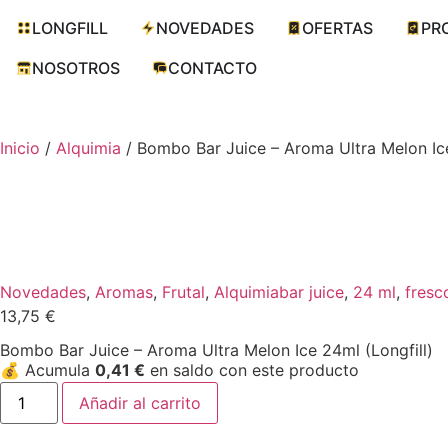
LONGFILL
NOVEDADES
OFERTAS
PR
NOSOTROS
CONTACTO
Inicio
/
Alquimia
/ Bombo Bar Juice – Aroma Ultra Melon Ice
Novedades
,
Aromas
,
Frutal
,
Alquimia
bar juice
,
24 ml
,
fresc
13,75
€
Bombo Bar Juice – Aroma Ultra Melon Ice 24ml (Longfill)
💰
Acumula
0,41
€
en saldo con este producto
Añadir al carrito