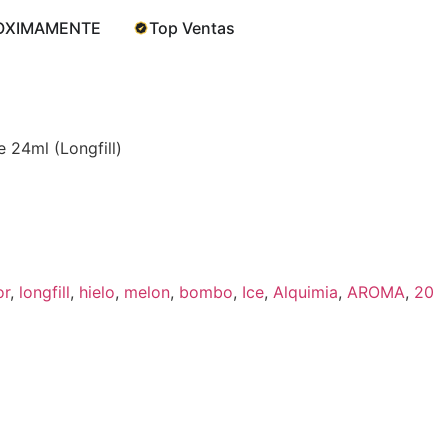
OXIMAMENTE
Top Ventas
 24ml (Longfill)
or
,
longfill
,
hielo
,
melon
,
bombo
,
Ice
,
Alquimia
,
AROMA
,
20