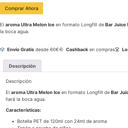
Comprar Ahora
El
aroma Ultra Melon Ice
en formato Longfill de
Bar Juice
la boca agua.
Envío Gratis
desde 60€
Cashback
en compras
Lo
Descripción
Descripción
El
aroma Ultra Melon Ice
en formato Longfill de
Bar Jui
hará la boca agua.
Características:
Botella PET de 120ml con 24ml de aroma
Tapón a prueba de niños