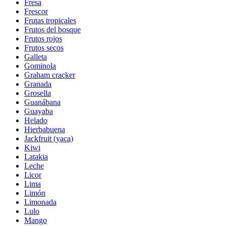
Fresa
Frescor
Frutas tropicales
Frutos del bosque
Frutos rojos
Frutos secos
Galleta
Gominola
Graham cracker
Granada
Grosella
Guanábana
Guayaba
Helado
Hierbabuena
Jackfruit (yaca)
Kiwi
Latakia
Leche
Licor
Lima
Limón
Limonada
Lulo
Mango