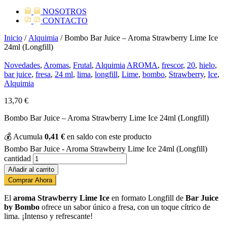
NOSOTROS
CONTACTO
Inicio
/
Alquimia
/ Bombo Bar Juice – Aroma Strawberry Lime Ice
24ml (Longfill)
Novedades
,
Aromas
,
Frutal
,
Alquimia
AROMA
,
frescor
,
20
,
hielo
,
bar juice
,
fresa
,
24 ml
,
lima
,
longfill
,
Lime
,
bombo
,
Strawberry
,
Ice
,
Alquimia
13,70
€
Bombo Bar Juice – Aroma Strawberry Lime Ice 24ml (Longfill)
💰
Acumula
0,41
€
en saldo con este producto
Bombo Bar Juice - Aroma Strawberry Lime Ice 24ml (Longfill)
cantidad
Añadir al carrito
Comprar Ahora
El
aroma Strawberry Lime Ice
en formato Longfill de
Bar Juice
by Bombo
ofrece un sabor único a fresa, con un toque cítrico de
lima. ¡Intenso y refrescante!