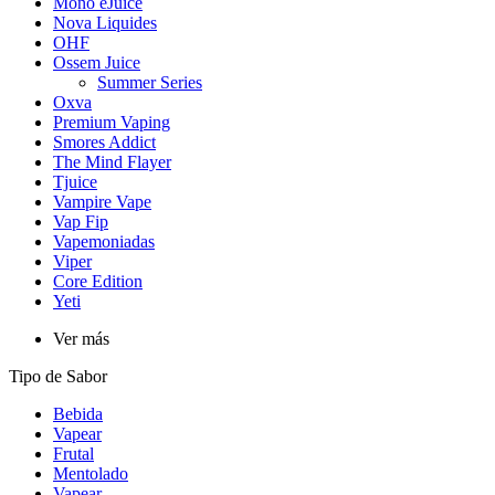
Mono eJuice
Nova Liquides
OHF
Ossem Juice
Summer Series
Oxva
Premium Vaping
Smores Addict
The Mind Flayer
Tjuice
Vampire Vape
Vap Fip
Vapemoniadas
Viper
Core Edition
Yeti
Ver más
Tipo de Sabor
Bebida
Vapear
Frutal
Mentolado
Vapear