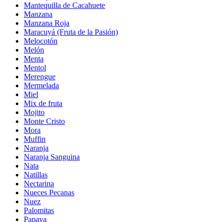
Mantequilla de Cacahuete
Manzana
Manzana Roja
Maracuyá (Fruta de la Pasión)
Melocotón
Melón
Menta
Mentol
Merengue
Mermelada
Miel
Mix de fruta
Mojito
Monte Cristo
Mora
Muffin
Naranja
Naranja Sanguina
Nata
Natillas
Nectarina
Nueces Pecanas
Nuez
Palomitas
Papaya