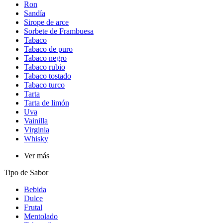
Ron
Sandía
Sirope de arce
Sorbete de Frambuesa
Tabaco
Tabaco de puro
Tabaco negro
Tabaco rubio
Tabaco tostado
Tabaco turco
Tarta
Tarta de limón
Uva
Vainilla
Virginia
Whisky
Ver más
Tipo de Sabor​
Bebida
Dulce
Frutal
Mentolado