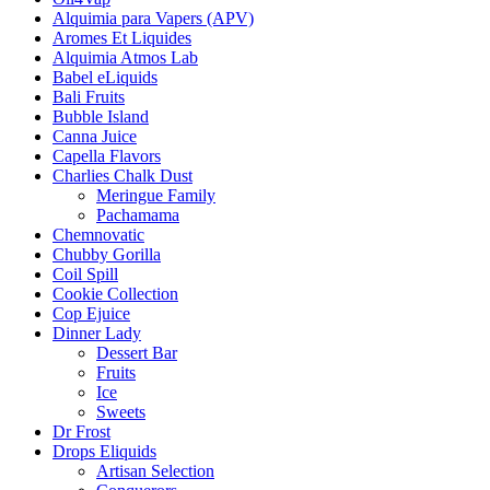
Alquimia para Vapers (APV)
Aromes Et Liquides
Alquimia Atmos Lab
Babel eLiquids
Bali Fruits
Bubble Island
Canna Juice
Capella Flavors
Charlies Chalk Dust
Meringue Family
Pachamama
Chemnovatic
Chubby Gorilla
Coil Spill
Cookie Collection
Cop Ejuice
Dinner Lady
Dessert Bar
Fruits
Ice
Sweets
Dr Frost
Drops Eliquids
Artisan Selection