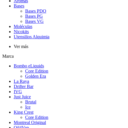
Aromas
Bases
Bases PDO
Bases PG
Bases VG
Moléculas
Nicokits
Utensilios Alquimia
Ver más
Marca
Bombo eLiquids
Core Edition
Golden Era
La Raya
Drifter Bar
IVG
Just Juice
Brutal
Ice
King Crest
Core Edition
Montreal Original
Oil4Vap