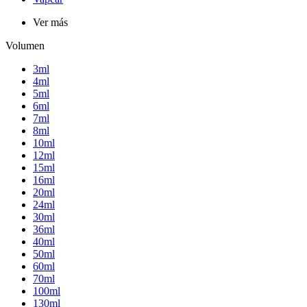
Ver más
Volumen
3ml
4ml
5ml
6ml
7ml
8ml
10ml
12ml
15ml
16ml
20ml
24ml
30ml
36ml
40ml
50ml
60ml
70ml
100ml
130ml