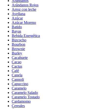
Arándanos
Arándanos Rojos
Arroz con leche
Avellana
Azúcar
Azúcar Moreno
Batido
Bayas
Bebida Energética
Bizcocho
Bourbon
Brownie
Burley
Cacahuete
Cacao
Cactus
Café
Canela
Cannoli
Capuccino
Caramelo
Caramelo Salado
Caramelo Tostado
Cardamomo
Cereales