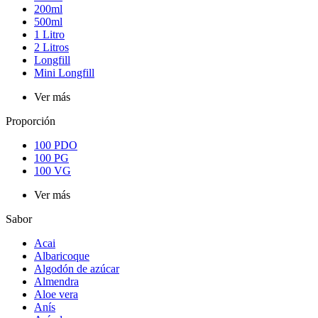
200ml
500ml
1 Litro
2 Litros
Longfill
Mini Longfill
Ver más
Proporción
100 PDO
100 PG
100 VG
Ver más
Sabor
Acai
Albaricoque
Algodón de azúcar
Almendra
Aloe vera
Anís