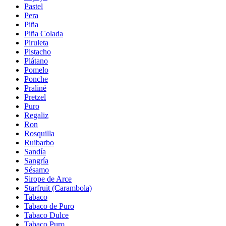
Pastel
Pera
Piña
Piña Colada
Piruleta
Pistacho
Plátano
Pomelo
Ponche
Praliné
Pretzel
Puro
Regaliz
Ron
Rosquilla
Ruibarbo
Sandía
Sangría
Sésamo
Sirope de Arce
Starfruit (Carambola)
Tabaco
Tabaco de Puro
Tabaco Dulce
Tabaco Puro