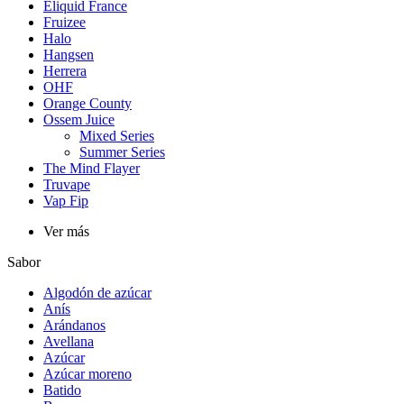
Eliquid France
Fruizee
Halo
Hangsen
Herrera
OHF
Orange County
Ossem Juice
Mixed Series
Summer Series
The Mind Flayer
Truvape
Vap Fip
Ver más
Sabor
Algodón de azúcar
Anís
Arándanos
Avellana
Azúcar
Azúcar moreno
Batido