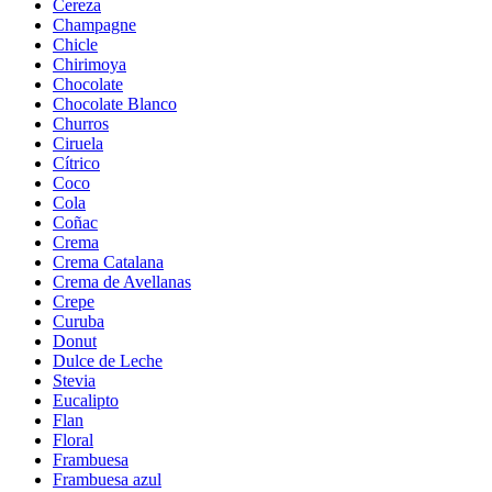
Cereza
Champagne
Chicle
Chirimoya
Chocolate
Chocolate Blanco
Churros
Ciruela
Cítrico
Coco
Cola
Coñac
Crema
Crema Catalana
Crema de Avellanas
Crepe
Curuba
Donut
Dulce de Leche
Stevia
Eucalipto
Flan
Floral
Frambuesa
Frambuesa azul