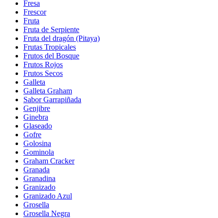
Fresa
Frescor
Fruta
Fruta de Serpiente
Fruta del dragón (Pitaya)
Frutas Tropicales
Frutos del Bosque
Frutos Rojos
Frutos Secos
Galleta
Galleta Graham
Sabor Garrapiñada
Genjibre
Ginebra
Glaseado
Gofre
Golosina
Gominola
Graham Cracker
Granada
Granadina
Granizado
Granizado Azul
Grosella
Grosella Negra