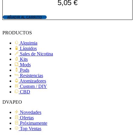
5,05
€
AÑADIR AL CARRITO
PRODUCTOS
Alquimia
Líquidos
Sales de Nicotina
Kits
Mods
Pods
Resistencias
Atomizadores
Custom / DIY
CBD
DVAPEO
Novedades
Ofertas
Próximamente
Top Ventas