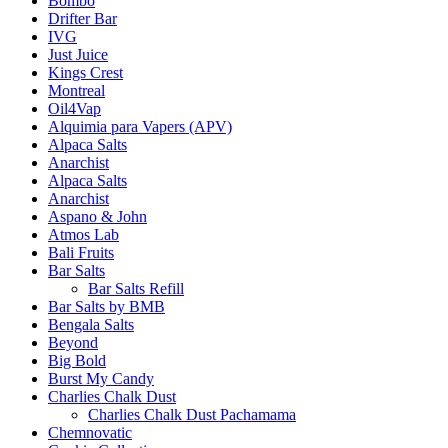
Bombo
Drifter Bar
IVG
Just Juice
Kings Crest
Montreal
Oil4Vap
Alquimia para Vapers (APV)
Alpaca Salts
Anarchist
Alpaca Salts
Anarchist
Aspano & John
Atmos Lab
Bali Fruits
Bar Salts
Bar Salts Refill
Bar Salts by BMB
Bengala Salts
Beyond
Big Bold
Burst My Candy
Charlies Chalk Dust
Charlies Chalk Dust Pachamama
Chemnovatic