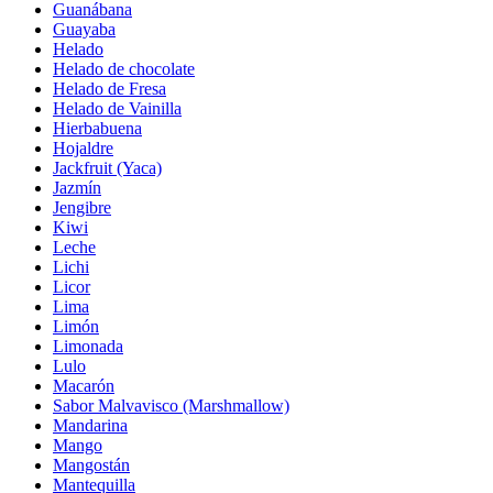
Guanábana
Guayaba
Helado
Helado de chocolate
Helado de Fresa
Helado de Vainilla
Hierbabuena
Hojaldre
Jackfruit (Yaca)
Jazmín
Jengibre
Kiwi
Leche
Lichi
Licor
Lima
Limón
Limonada
Lulo
Macarón
Sabor Malvavisco (Marshmallow)
Mandarina
Mango
Mangostán
Mantequilla