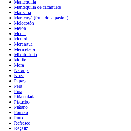
Mantequilla
Mantequilla de cacahuete
Manzana
Maracuyá (fruta de la pasión)
Melocotón
Melón
Menta
Mentol
Merengue
Mermelada
Mix de fruta
Mojito
Mora
Naranja
Nuez
Papaya
Pera
Piña
Piña colada
Pistacho
Plátano
Pomelo
Puro
Refresco
Regaliz