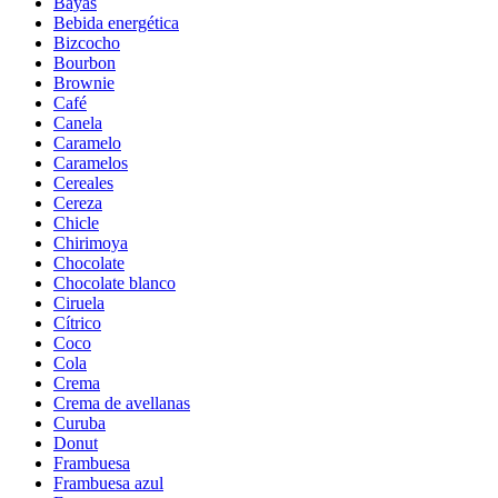
Bayas
Bebida energética
Bizcocho
Bourbon
Brownie
Café
Canela
Caramelo
Caramelos
Cereales
Cereza
Chicle
Chirimoya
Chocolate
Chocolate blanco
Ciruela
Cítrico
Coco
Cola
Crema
Crema de avellanas
Curuba
Donut
Frambuesa
Frambuesa azul