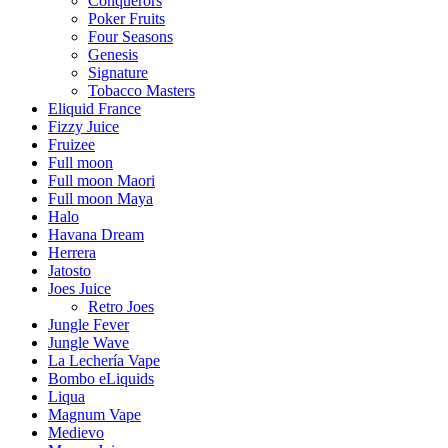
Conquerors
Poker Fruits
Four Seasons
Genesis
Signature
Tobacco Masters
Eliquid France
Fizzy Juice
Fruizee
Full moon
Full moon Maori
Full moon Maya
Halo
Havana Dream
Herrera
Jatosto
Joes Juice
Retro Joes
Jungle Fever
Jungle Wave
La Lechería Vape
Bombo eLiquids
Liqua
Magnum Vape
Medievo