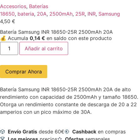
Accesorios
,
Baterías
18650
,
bateria
,
20A
,
2500mAh
,
25R
,
INR
,
Samsung
4,50
€
Batería Samsung INR 18650-25R 2500mAh 20A
💰
Acumula
0,14
€
en saldo con este producto
Añadir al carrito
Comprar Ahora
Batería Samsung INR 18650-25R 2500mAh 20A de alto
rendimiento con capacidad de 2500mAh y tamaño 18650.
Otorga un rendimiento constante de descarga de 20 a 22
amperios con un pico máximo de 30A.
Envío Gratis
desde 60€
Cashback
en compras
Los mejores
precios
Ofertas
semanales