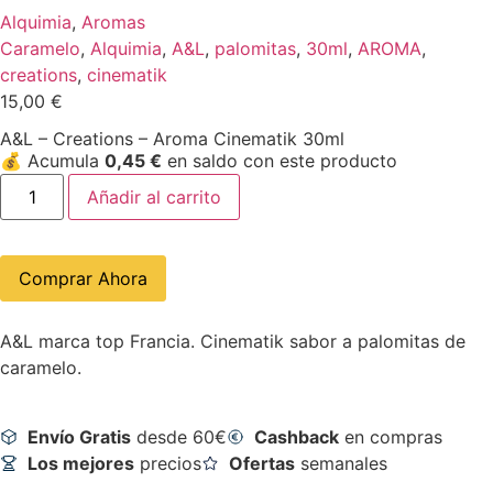
Alquimia
,
Aromas
Caramelo
,
Alquimia
,
A&L
,
palomitas
,
30ml
,
AROMA
,
creations
,
cinematik
15,00
€
A&L – Creations – Aroma Cinematik 30ml
💰
Acumula
0,45
€
en saldo con este producto
Añadir al carrito
Comprar Ahora
A&L marca top Francia. Cinematik sabor a palomitas de
caramelo.
Envío Gratis
desde 60€
Cashback
en compras
Los mejores
precios
Ofertas
semanales