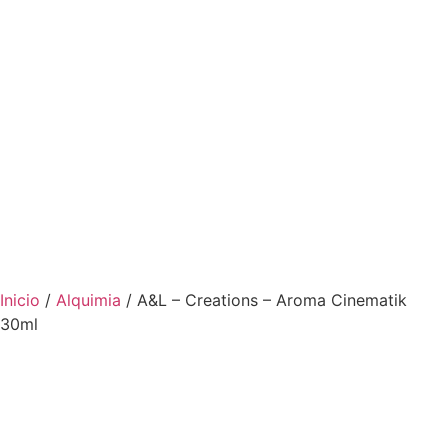
Inicio
/
Alquimia
/ A&L – Creations – Aroma Cinematik
30ml