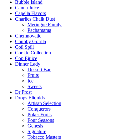
Bubble Island
Canna Juice
Capella Flavors
Charlies Chalk Dust
Meringue Family
Pachamama
Chemnovatic
Chubby Gorilla
Coil Spill
Cookie Collection
Cop Ejuice
Dinner Lady
Dessert Bar
Fruits
Ice
Sweets
Dr Frost
Drops Eliquids
Artisan Selection
Conquerors
Poker Fruits
Four Seasons
Genesis
Signature
Tobacco Masters