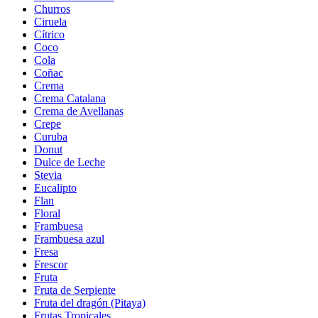
Churros
Ciruela
Cítrico
Coco
Cola
Coñac
Crema
Crema Catalana
Crema de Avellanas
Crepe
Curuba
Donut
Dulce de Leche
Stevia
Eucalipto
Flan
Floral
Frambuesa
Frambuesa azul
Fresa
Frescor
Fruta
Fruta de Serpiente
Fruta del dragón (Pitaya)
Frutas Tropicales