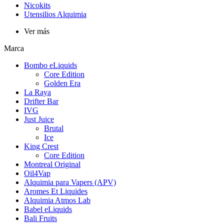
Nicokits
Utensilios Alquimia
Ver más
Marca
Bombo eLiquids
Core Edition
Golden Era
La Raya
Drifter Bar
IVG
Just Juice
Brutal
Ice
King Crest
Core Edition
Montreal Original
Oil4Vap
Alquimia para Vapers (APV)
Aromes Et Liquides
Alquimia Atmos Lab
Babel eLiquids
Bali Fruits