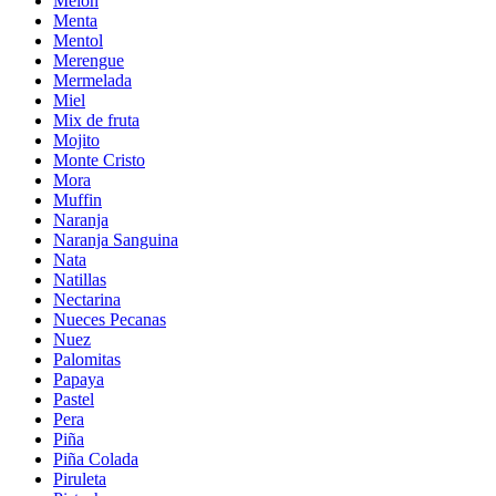
Melón
Menta
Mentol
Merengue
Mermelada
Miel
Mix de fruta
Mojito
Monte Cristo
Mora
Muffin
Naranja
Naranja Sanguina
Nata
Natillas
Nectarina
Nueces Pecanas
Nuez
Palomitas
Papaya
Pastel
Pera
Piña
Piña Colada
Piruleta