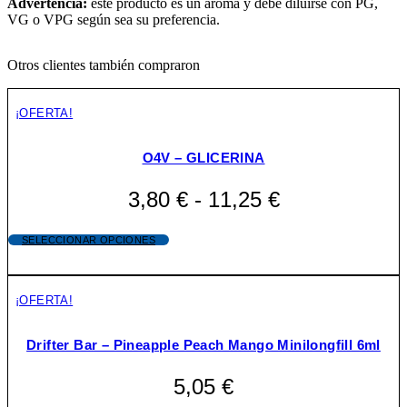
Advertencia:
este producto es un aroma y debe diluirse con PG,
VG o VPG según sea su preferencia.
Otros clientes también compraron
¡OFERTA!
O4V – GLICERINA
3,80
€
-
11,25
€
Rango
de
SELECCIONAR OPCIONES
Este
precios:
producto
desde
tiene
múltiples
3,80 €
¡OFERTA!
variantes.
hasta
Las
opciones
Drifter Bar – Pineapple Peach Mango Minilongfill 6ml
11,25 €
se
pueden
5,05
€
elegir
en