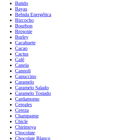
Batido
Bayas
Bebida Energética
Bizcocho
Bourbon
Brownie
Burley
Cacahuete
Cacao
Cactus
Café
Canela
Cannoli
Capuccino
Caramelo
Caramelo Salado
Caramelo Tostado
Cardamomo
Cereales
Cereza
Champagne
Chicle
Chirimoya
Chocolate
Chocolate Blanco