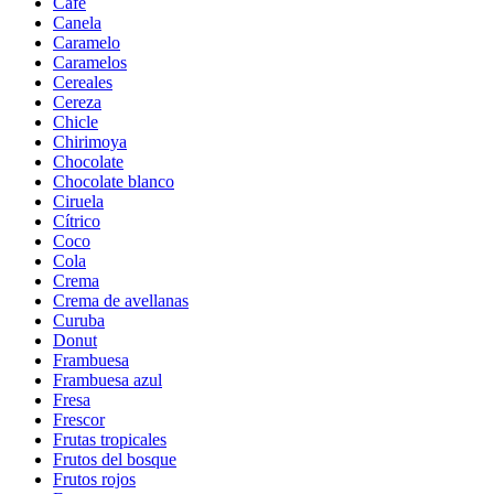
Café
Canela
Caramelo
Caramelos
Cereales
Cereza
Chicle
Chirimoya
Chocolate
Chocolate blanco
Ciruela
Cítrico
Coco
Cola
Crema
Crema de avellanas
Curuba
Donut
Frambuesa
Frambuesa azul
Fresa
Frescor
Frutas tropicales
Frutos del bosque
Frutos rojos