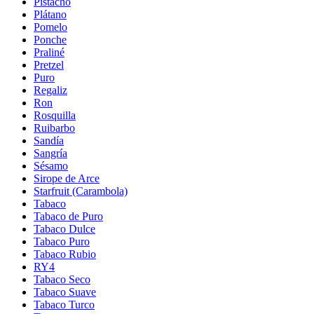
Pistacho
Plátano
Pomelo
Ponche
Praliné
Pretzel
Puro
Regaliz
Ron
Rosquilla
Ruibarbo
Sandía
Sangría
Sésamo
Sirope de Arce
Starfruit (Carambola)
Tabaco
Tabaco de Puro
Tabaco Dulce
Tabaco Puro
Tabaco Rubio
RY4
Tabaco Seco
Tabaco Suave
Tabaco Turco