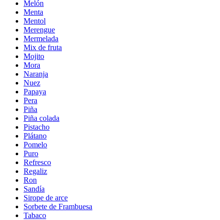
Melón
Menta
Mentol
Merengue
Mermelada
Mix de fruta
Mojito
Mora
Naranja
Nuez
Papaya
Pera
Piña
Piña colada
Pistacho
Plátano
Pomelo
Puro
Refresco
Regaliz
Ron
Sandía
Sirope de arce
Sorbete de Frambuesa
Tabaco