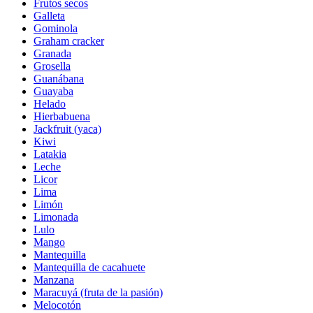
Frutos secos
Galleta
Gominola
Graham cracker
Granada
Grosella
Guanábana
Guayaba
Helado
Hierbabuena
Jackfruit (yaca)
Kiwi
Latakia
Leche
Licor
Lima
Limón
Limonada
Lulo
Mango
Mantequilla
Mantequilla de cacahuete
Manzana
Maracuyá (fruta de la pasión)
Melocotón