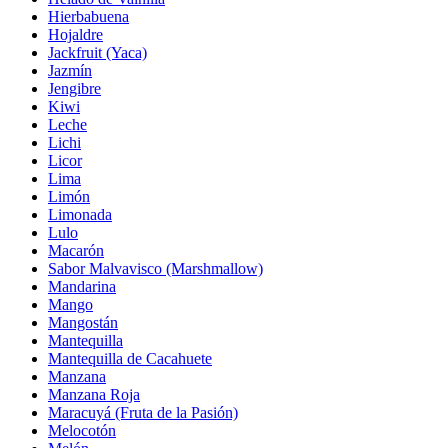
Hierbabuena
Hojaldre
Jackfruit (Yaca)
Jazmín
Jengibre
Kiwi
Leche
Lichi
Licor
Lima
Limón
Limonada
Lulo
Macarón
Sabor Malvavisco (Marshmallow)
Mandarina
Mango
Mangostán
Mantequilla
Mantequilla de Cacahuete
Manzana
Manzana Roja
Maracuyá (Fruta de la Pasión)
Melocotón