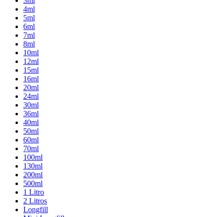
3ml
4ml
5ml
6ml
7ml
8ml
10ml
12ml
15ml
16ml
20ml
24ml
30ml
36ml
40ml
50ml
60ml
70ml
100ml
130ml
200ml
500ml
1 Litro
2 Litros
Longfill