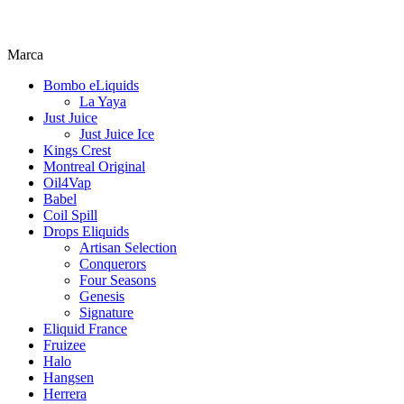
Marca
Bombo eLiquids
La Yaya
Just Juice
Just Juice Ice
Kings Crest
Montreal Original
Oil4Vap
Babel
Coil Spill
Drops Eliquids
Artisan Selection
Conquerors
Four Seasons
Genesis
Signature
Eliquid France
Fruizee
Halo
Hangsen
Herrera