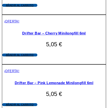
la
AÑADIR AL CARRITO
página
de
producto
¡OFERTA!
Drifter Bar – Cherry Minilongfill 6ml
5,05
€
AÑADIR AL CARRITO
¡OFERTA!
Drifter Bar – Pink Lemonade Minilongfill 6ml
5,05
€
AÑADIR AL CARRITO