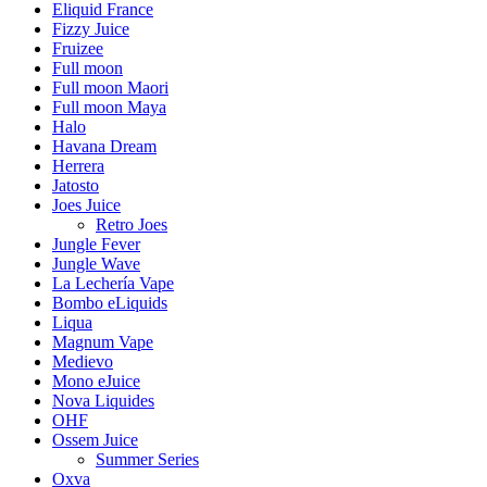
Eliquid France
Fizzy Juice
Fruizee
Full moon
Full moon Maori
Full moon Maya
Halo
Havana Dream
Herrera
Jatosto
Joes Juice
Retro Joes
Jungle Fever
Jungle Wave
La Lechería Vape
Bombo eLiquids
Liqua
Magnum Vape
Medievo
Mono eJuice
Nova Liquides
OHF
Ossem Juice
Summer Series
Oxva