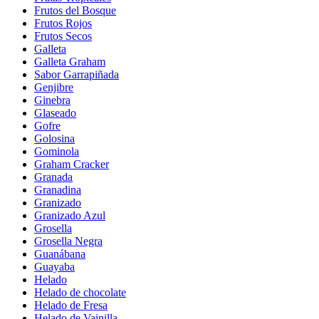
Frutos del Bosque
Frutos Rojos
Frutos Secos
Galleta
Galleta Graham
Sabor Garrapiñada
Genjibre
Ginebra
Glaseado
Gofre
Golosina
Gominola
Graham Cracker
Granada
Granadina
Granizado
Granizado Azul
Grosella
Grosella Negra
Guanábana
Guayaba
Helado
Helado de chocolate
Helado de Fresa
Helado de Vainilla