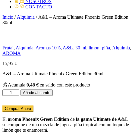
NOSOTROS
CONTACTO
Inicio
/
Alquimia
/ A&L – Aroma Ultimate Phoenix Green Edition
30ml
Frutal
,
Alquimia
,
Aromas
10%
,
A&L. 30 ml
,
limon
,
piña
,
Alquimia
,
AROMA
15,95
€
A&L – Aroma Ultimate Phoenix Green Edition 30ml
💰
Acumula
0,48
€
en saldo con este producto
A&L
Añadir al carrito
-
Aroma
Ultimate
Comprar Ahora
Phoenix
Green
El
aroma Phoenix
Green Edition
de
la gama Ultimate de A&L
Edition
se compone de una mezcla de jugosa piña tropical con un toque de
30ml
limón que te enamorará.