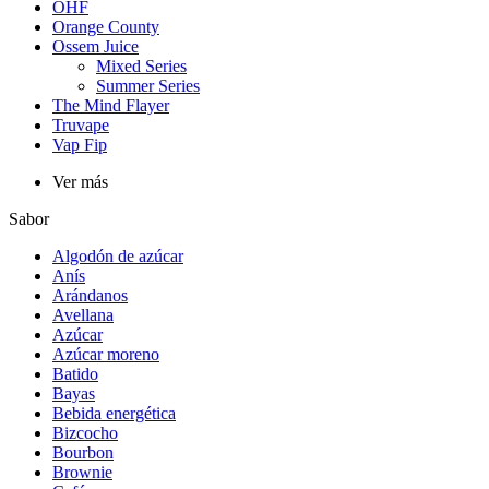
OHF
Orange County
Ossem Juice
Mixed Series
Summer Series
The Mind Flayer
Truvape
Vap Fip
Ver más
Sabor
Algodón de azúcar
Anís
Arándanos
Avellana
Azúcar
Azúcar moreno
Batido
Bayas
Bebida energética
Bizcocho
Bourbon
Brownie