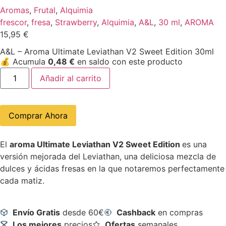
Aromas
,
Frutal
,
Alquimia
frescor
,
fresa
,
Strawberry
,
Alquimia
,
A&L
,
30 ml
,
AROMA
15,95
€
A&L – Aroma Ultimate Leviathan V2 Sweet Edition 30ml
💰
Acumula
0,48
€
en saldo con este producto
Añadir al carrito
Comprar Ahora
El
aroma Ultimate Leviathan V2 Sweet Edition
es una
versión mejorada del Leviathan, una deliciosa mezcla de
dulces y ácidas fresas en la que notaremos perfectamente
cada matiz.
Envío Gratis
desde 60€
Cashback
en compras
Los mejores
precios
Ofertas
semanales